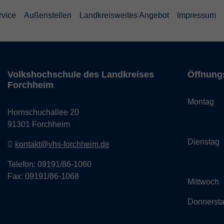
rvice
Außenstellen
Landkreisweites Angebot
Impressum
Volkshochschule des Landkreises
Öffnung
Forchheim
Monta
Hornschuchallee 20
14:
91301 Forchheim
Dienst
kontakt@vhs-forchheim.de
14:
Telefon: 09191/86-1060
Fax: 09191/86-1068
Mittwo
Donner
14: