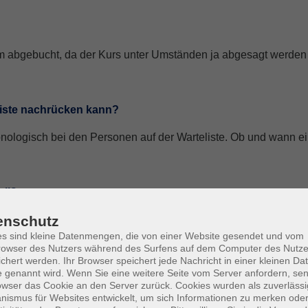
m abgebucht, da der Kurs unter Umständen ja abgesagt werde
eliste nachrücken kann?
onologisch bei den Personen auf der Warteliste. Ob und wann ein P
all?
enschutz
sbeginn, sollten Sie keine Mailadresse besitzen, so rufen wir S
s sind kleine Datenmengen, die von einer Website gesendet und vom
owser des Nutzers während des Surfens auf dem Computer des Nutze
chert werden. Ihr Browser speichert jede Nachricht in einer kleinen Dat
 genannt wird. Wenn Sie eine weitere Seite vom Server anfordern, se
owser das Cookie an den Server zurück. Cookies wurden als zuverlässi
ismus für Websites entwickelt, um sich Informationen zu merken oder
tsstelle erklärt werden (telefonisch, persönlich oder via mail).