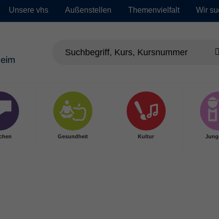
Unsere vhs
Außenstellen
Themenvielfalt
Wir su
chen
Gesundheit
Kultur
Jung