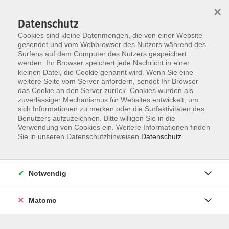
×
Datenschutz
Cookies sind kleine Datenmengen, die von einer Website
gesendet und vom Webbrowser des Nutzers während des
Surfens auf dem Computer des Nutzers gespeichert
Skip to main content
werden. Ihr Browser speichert jede Nachricht in einer
kleinen Datei, die Cookie genannt wird. Wenn Sie eine
weitere Seite vom Server anfordern, sendet Ihr Browser
das Cookie an den Server zurück. Cookies wurden als
Entspannung - Körpererfahrung
zuverlässiger Mechanismus für Websites entwickelt, um
sich Informationen zu merken oder die Surfaktivitäten des
Benutzers aufzuzeichnen. Bitte willigen Sie in die
Verwendung von Cookies ein. Weitere Informationen finden
Sie in unseren Datenschutzhinweisen.
Datenschutz
93 Kurse
Notwendig
zurück zu Gesundheit
Matomo
Kurse nach Themen
Entspannung
12