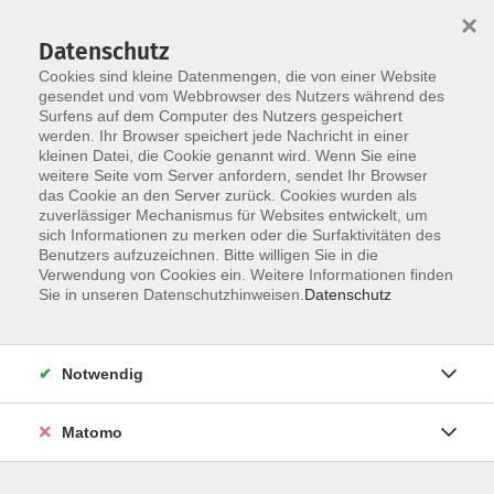
×
Datenschutz
Cookies sind kleine Datenmengen, die von einer Website
gesendet und vom Webbrowser des Nutzers während des
Surfens auf dem Computer des Nutzers gespeichert
Skip to main content
werden. Ihr Browser speichert jede Nachricht in einer
kleinen Datei, die Cookie genannt wird. Wenn Sie eine
weitere Seite vom Server anfordern, sendet Ihr Browser
das Cookie an den Server zurück. Cookies wurden als
zuverlässiger Mechanismus für Websites entwickelt, um
sich Informationen zu merken oder die Surfaktivitäten des
Benutzers aufzuzeichnen. Bitte willigen Sie in die
Ergebnisse filtern
Verwendung von Cookies ein. Weitere Informationen finden
Sie in unseren Datenschutzhinweisen.
Datenschutz
"Highlight-Führung" zum Kennenlernen des
Hauses
Notwendig
So. 01.02.2026 00:00
Pfalzmuseum
Matomo