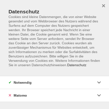
×
Datenschutz
Cookies sind kleine Datenmengen, die von einer Website
gesendet und vom Webbrowser des Nutzers während des
Surfens auf dem Computer des Nutzers gespeichert
Skip to main content
werden. Ihr Browser speichert jede Nachricht in einer
kleinen Datei, die Cookie genannt wird. Wenn Sie eine
weitere Seite vom Server anfordern, sendet Ihr Browser
das Cookie an den Server zurück. Cookies wurden als
zuverlässiger Mechanismus für Websites entwickelt, um
sich Informationen zu merken oder die Surfaktivitäten des
Benutzers aufzuzeichnen. Bitte willigen Sie in die
Ergebnisse filtern
Verwendung von Cookies ein. Weitere Informationen finden
Sie in unseren Datenschutzhinweisen.
Datenschutz
mehr laden
Notwendig
Jubiläumskonzert des Musikverein
Gößweinstein
Matomo
Sa. 18.04.2026 17:00