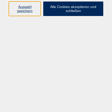
Auswahl
Alle Cookies akzeptieren und
speichern
schließen
Fransenknüpfkurs für fränkische
Trachtentücher oder moderne Schals
Sa. 18.04.2026 18:00
Kunreuth
Karibische Tänze - für Fortgeschrittene und
Wiedereinsteiger
So. 19.04.2026 09:45
Forchheim
Workshop: Intuitives Malen. Die Farbenwelt der
Gefühle