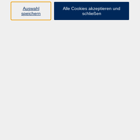
Auswahl
Alle Cookies akzeptieren und
speichern
schließen
Yin Yoga – entspannt durch die Mittagspause
Fr. 27.02.2026 12:00
Forchheim
Yoga in der Schwangerschaft (ab 4. Monat)
Fr. 27.02.2026 14:00
Forchheim
Italienisch - Niveau A1
Fr. 27.02.2026 15:00