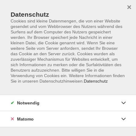
×
Datenschutz
Cookies sind kleine Datenmengen, die von einer Website
gesendet und vom Webbrowser des Nutzers während des
Surfens auf dem Computer des Nutzers gespeichert
Skip to main content
werden. Ihr Browser speichert jede Nachricht in einer
kleinen Datei, die Cookie genannt wird. Wenn Sie eine
weitere Seite vom Server anfordern, sendet Ihr Browser
das Cookie an den Server zurück. Cookies wurden als
zuverlässiger Mechanismus für Websites entwickelt, um
sich Informationen zu merken oder die Surfaktivitäten des
Benutzers aufzuzeichnen. Bitte willigen Sie in die
Ergebnisse filtern
Verwendung von Cookies ein. Weitere Informationen finden
Sie in unseren Datenschutzhinweisen.
Datenschutz
mehr laden
Notwendig
Auf Entdeckungsreise gehen (1 1/2 bis 2 Jahre)
Matomo
Fr. 27.02.2026 10:40
Forchheim