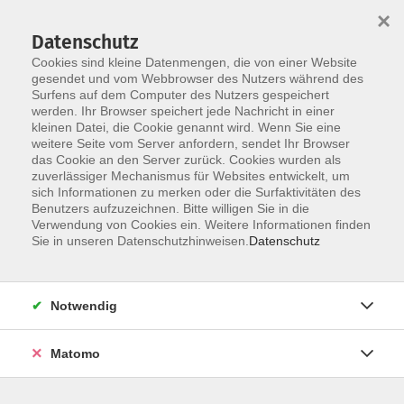
×
Datenschutz
Cookies sind kleine Datenmengen, die von einer Website
gesendet und vom Webbrowser des Nutzers während des
Surfens auf dem Computer des Nutzers gespeichert
Skip to main content
werden. Ihr Browser speichert jede Nachricht in einer
kleinen Datei, die Cookie genannt wird. Wenn Sie eine
167
weitere Seite vom Server anfordern, sendet Ihr Browser
das Cookie an den Server zurück. Cookies wurden als
zuverlässiger Mechanismus für Websites entwickelt, um
sich Informationen zu merken oder die Surfaktivitäten des
Benutzers aufzuzeichnen. Bitte willigen Sie in die
Ergebnisse filtern
Verwendung von Cookies ein. Weitere Informationen finden
Sie in unseren Datenschutzhinweisen.
Datenschutz
online-Vortrag: Smart Home - Haussteuerung im
Eigenheim.
Notwendig
Mi. 08.07.2026 19:00
Matomo