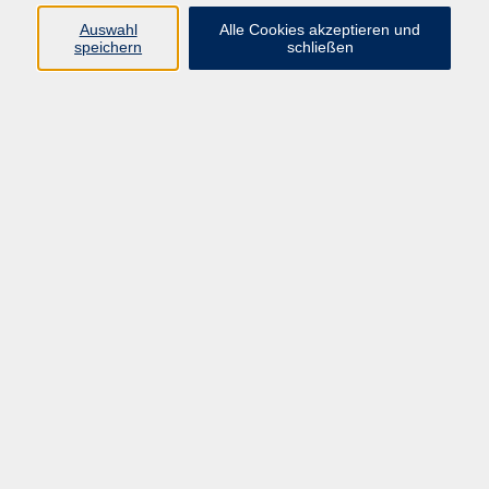
Auswahl
Alle Cookies akzeptieren und
speichern
schließen
1 Kurs
Gesellschaft
1
Online-Kurs
1
Service
Außenstellen
Landkreisweites Angebot
Impressum
Barrierefreiheitserklärung
Datenschutz