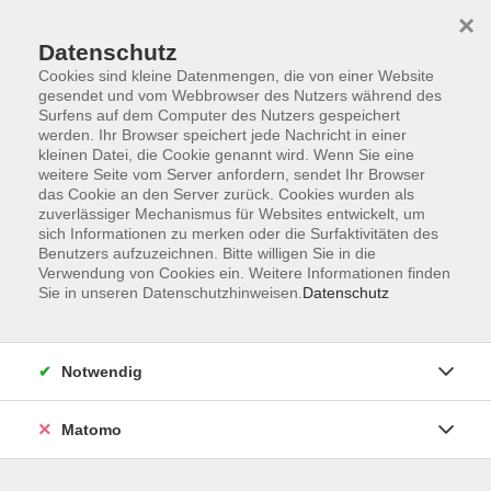
×
Datenschutz
Cookies sind kleine Datenmengen, die von einer Website
gesendet und vom Webbrowser des Nutzers während des
Surfens auf dem Computer des Nutzers gespeichert
Skip to main content
You are here:
werden. Ihr Browser speichert jede Nachricht in einer
Themenvielfalt
Kooperation Pfalzmuseum
kleinen Datei, die Cookie genannt wird. Wenn Sie eine
weitere Seite vom Server anfordern, sendet Ihr Browser
das Cookie an den Server zurück. Cookies wurden als
zuverlässiger Mechanismus für Websites entwickelt, um
Kooperation Pfalzmuseum
sich Informationen zu merken oder die Surfaktivitäten des
Benutzers aufzuzeichnen. Bitte willigen Sie in die
Verwendung von Cookies ein. Weitere Informationen finden
Information und Anmeldung:
Sie in unseren Datenschutzhinweisen.
Datenschutz
Pfalzmuseum Forchheim
Kapellenstr. 16
Notwendig
91301 Forchheim
Tel. 09191/714-327, -384 (Verwaltung), -326 (Kasse)
Matomo
Fax: 09191/714-375
E-Mail:
kaiserpfalz@forchheim.de