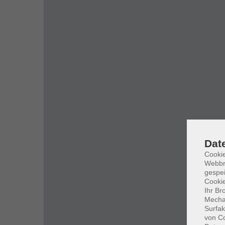
Dat
Cookie
Webbr
gespei
Cookie
Ihr Br
Mechan
Surfak
von Co