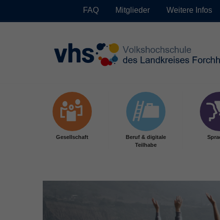
FAQ
Mitglieder
Weitere Infos
Skip to main content
Gesellschaft
Beruf & digitale
Spra
Teilhabe