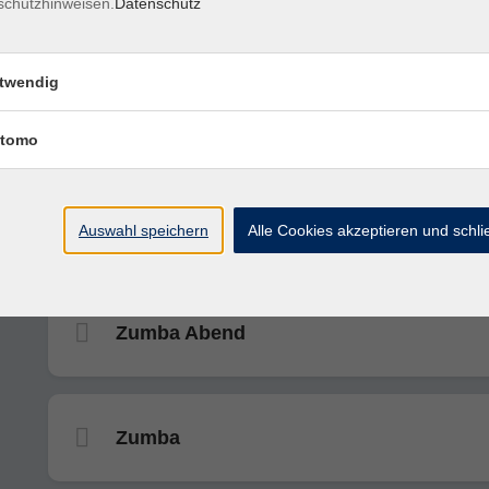
schutzhinweisen.
Datenschutz
Zumba
twendig
Dance Workout
tomo
Zumba Abend
Auswahl speichern
Alle Cookies akzeptieren und schl
Zumba Abend
Zumba