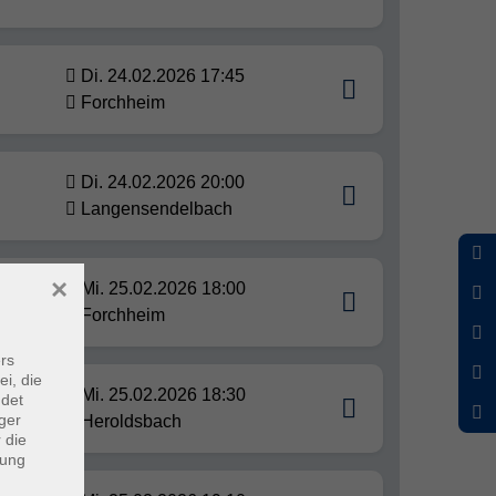
Di. 24.02.2026 17:45
Forchheim
Di. 24.02.2026 20:00
Langensendelbach
×
Mi. 25.02.2026 18:00
Forchheim
rs
ei, die
Mi. 25.02.2026 18:30
ndet
ger
Heroldsbach
 die
dung