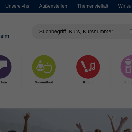
Unsere vhs
Außenstellen
Themenvielfalt
Wir su
chen
Gesundheit
Kultur
Jung