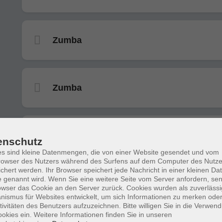
Zumba
Zumba
Zumba
enschutz
s sind kleine Datenmengen, die von einer Website gesendet und vom
owser des Nutzers während des Surfens auf dem Computer des Nutze
chert werden. Ihr Browser speichert jede Nachricht in einer kleinen Dat
 genannt wird. Wenn Sie eine weitere Seite vom Server anfordern, se
Zumba
owser das Cookie an den Server zurück. Cookies wurden als zuverlässi
ismus für Websites entwickelt, um sich Informationen zu merken oder
tivitäten des Benutzers aufzuzeichnen. Bitte willigen Sie in die Verwen
okies ein. Weitere Informationen finden Sie in unseren