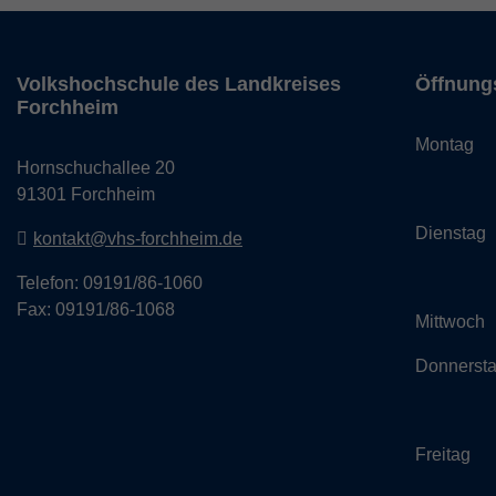
Volkshochschule des Landkreises
Öffnung
Forchheim
Monta
Hornschuchallee 20
14:
91301 Forchheim
Dienst
kontakt@vhs-forchheim.de
14:
Telefon: 09191/86-1060
Fax: 09191/86-1068
Mittwo
Donner
14:
Freit