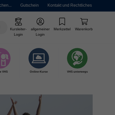
chen...
Gutschein
Kontakt und Rechtliches
Kursleiter-
allgemeiner
Merkzettel
Warenkorb
Login
Login
e VHS
Online-Kurse
VHS unterwegs