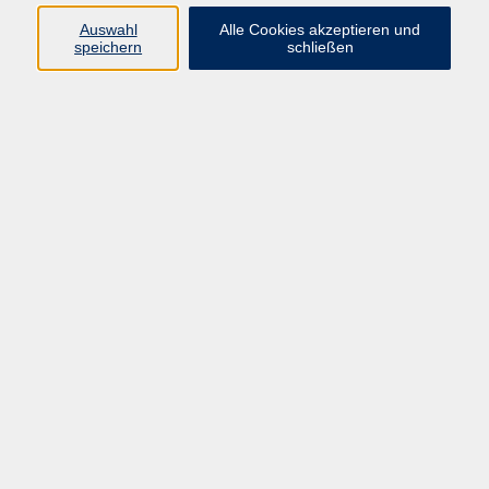
09191 / 861060
Auswahl
Alle Cookies akzeptieren und
moritz.wenninger@vhs-
speichern
schließen
forchheim.de
Ergebnisse filtern
Brazilian Jiu-Jitsu No-Gi (ab 16 Jahren)
Mo. 23.02.2026 18:00
Forchheim
Aikido-Einsteigerkurs für Kinder (7 - 13
Jahre)
Di. 24.02.2026 17:30