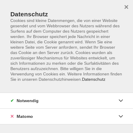
×
Datenschutz
Cookies sind kleine Datenmengen, die von einer Website
gesendet und vom Webbrowser des Nutzers während des
Surfens auf dem Computer des Nutzers gespeichert
Skip to main content
werden. Ihr Browser speichert jede Nachricht in einer
kleinen Datei, die Cookie genannt wird. Wenn Sie eine
weitere Seite vom Server anfordern, sendet Ihr Browser
das Cookie an den Server zurück. Cookies wurden als
Selbstverteidigung
zuverlässiger Mechanismus für Websites entwickelt, um
sich Informationen zu merken oder die Surfaktivitäten des
Benutzers aufzuzeichnen. Bitte willigen Sie in die
Verwendung von Cookies ein. Weitere Informationen finden
Sie in unseren Datenschutzhinweisen.
Datenschutz
10 Kurse
Notwendig
zurück zu Zusammenarbeit mit Sportvereinen
Matomo
Moritz Wenninger
Pädagogischer Mitarbeiter