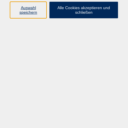
Wir senden Ihnen diesen gerne mit der Post zu.
Auswahl
Alle Cookies akzeptieren und
speichern
schließen
(Gutschein ist für jeden beliebigen Kurs einlösbar)
Verfügbare Gutscheine