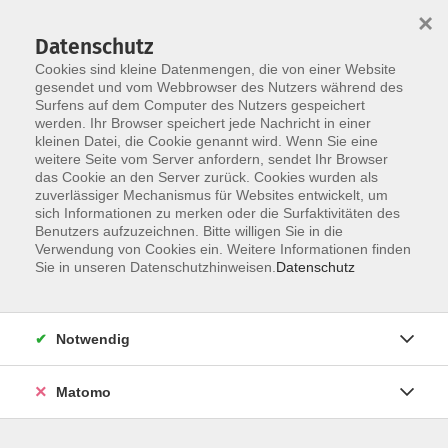
×
Datenschutz
Cookies sind kleine Datenmengen, die von einer Website
gesendet und vom Webbrowser des Nutzers während des
Surfens auf dem Computer des Nutzers gespeichert
Skip to main content
You are here:
werden. Ihr Browser speichert jede Nachricht in einer
Gutschein
kleinen Datei, die Cookie genannt wird. Wenn Sie eine
weitere Seite vom Server anfordern, sendet Ihr Browser
das Cookie an den Server zurück. Cookies wurden als
Geschenkgutschein online bestellen
zuverlässiger Mechanismus für Websites entwickelt, um
sich Informationen zu merken oder die Surfaktivitäten des
Benutzers aufzuzeichnen. Bitte willigen Sie in die
Verwendung von Cookies ein. Weitere Informationen finden
Noch auf der Suche nach einer passenden Geschenkidee?
Sie in unseren Datenschutzhinweisen.
Datenschutz
Verschenken Sie doch einfach Bildung in den Bereichen
Gesellschaft - Gesundheit - Beruf - Sprachen - Kultur -
Notwendig
Spezial.
Der Gutschein ist für jeden beliebigen Kurs gültig.
Matomo
Bestellen Sie Ihren Gutschein ganz einfach online.