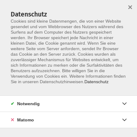
×
Datenschutz
Cookies sind kleine Datenmengen, die von einer Website
gesendet und vom Webbrowser des Nutzers während des
Surfens auf dem Computer des Nutzers gespeichert
Skip to main content
You are here:
werden. Ihr Browser speichert jede Nachricht in einer
Kontakt und Rechtliches
Datenschutzerklärung
kleinen Datei, die Cookie genannt wird. Wenn Sie eine
weitere Seite vom Server anfordern, sendet Ihr Browser
das Cookie an den Server zurück. Cookies wurden als
Datenschutzerklärung
zuverlässiger Mechanismus für Websites entwickelt, um
sich Informationen zu merken oder die Surfaktivitäten des
Benutzers aufzuzeichnen. Bitte willigen Sie in die
Verwendung von Cookies ein. Weitere Informationen finden
1. Verantwortlichkeit
Sie in unseren Datenschutzhinweisen.
Datenschutz
Verantwortliche im Sinne des Datenschutzrechts ist
das Landratsamt Forchheim
Notwendig
Am Streckerplatz 3
Matomo
91301 Forchheim
Telefon: +49 09191 86-0
E-Mail: poststelle@lra-fo.de