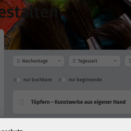
estalten
Wochentage
Tageszeit
nur buchbare
nur beginnende
Töpfern – Kunstwerke aus eigener Hand
Töpfern – Kunstwerke aus eigener Hand