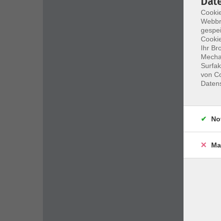
Dat
Cookie
Webbr
gespei
Cookie
Ihr Br
Mechan
Surfak
von Co
Daten
No
Ma