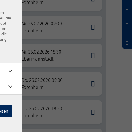
Forchheim
rs
ei, die
ndet
Mi. 25.02.2026 09:00
ger
Forchheim
 die
dung
r und
Mi. 25.02.2026 18:30
Ebermannstadt
Do. 26.02.2026 09:00
Forchheim
Do. 26.02.2026 18:30
ießen
Forchheim