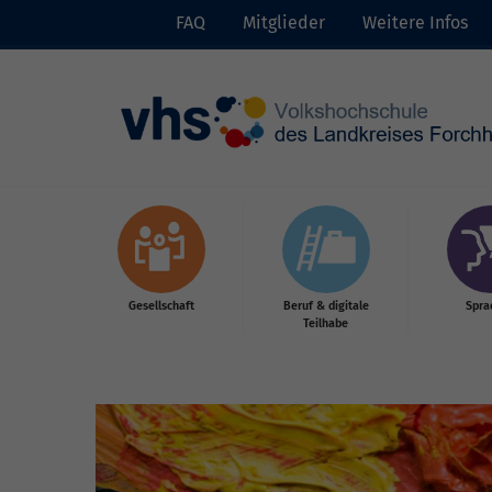
FAQ
Mitglieder
Weitere Infos
Skip to main content
Gesellschaft
Beruf & digitale
Spra
Teilhabe