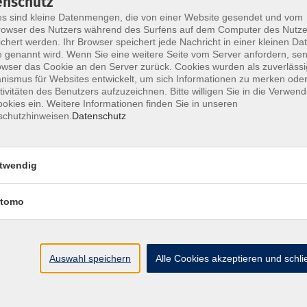
enschutz
s sind kleine Datenmengen, die von einer Website gesendet und vom
owser des Nutzers während des Surfens auf dem Computer des Nutze
chert werden. Ihr Browser speichert jede Nachricht in einer kleinen Dat
 genannt wird. Wenn Sie eine weitere Seite vom Server anfordern, se
Töpfern
owser das Cookie an den Server zurück. Cookies wurden als zuverlässi
ismus für Websites entwickelt, um sich Informationen zu merken oder
tivitäten des Benutzers aufzuzeichnen. Bitte willigen Sie in die Verwen
okies ein. Weitere Informationen finden Sie in unseren
schutzhinweisen.
Datenschutz
Plastisches Gestalten mit Ton für Anfänge
Fortgeschrittene
twendig
Töpfern – Dreh- und Aufbaukeramik
tomo
Auswahl speichern
Alle Cookies akzeptieren und schl
Töpfern