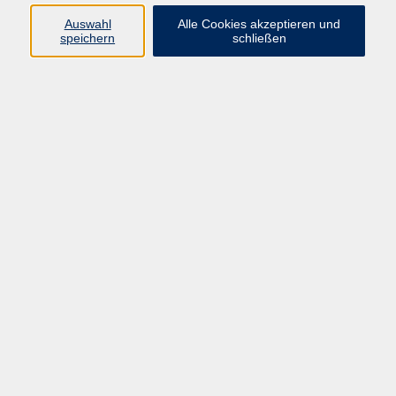
Kombi-Führung "Museum - Kirche"
Auswahl
Alle Cookies akzeptieren und
speichern
schließen
Termin nach Vereinbarung
Gößweinstein
Führung: Durch den Heiligen Bezirk
So. 01.03.2026 00:00
Gößweinstein
Führung: Durch Gößweinsteins barocken
Ortskern
So. 01.03.2026 00:00
Gößweinstein