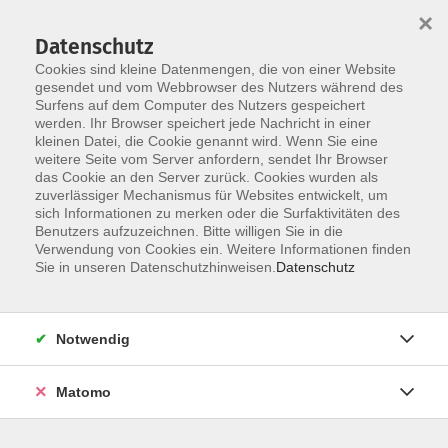
×
Datenschutz
Cookies sind kleine Datenmengen, die von einer Website
gesendet und vom Webbrowser des Nutzers während des
Surfens auf dem Computer des Nutzers gespeichert
Skip to main content
You are here:
werden. Ihr Browser speichert jede Nachricht in einer
Themenvielfalt
kleinen Datei, die Cookie genannt wird. Wenn Sie eine
Kooperation Wallfahrtsmuseum Gößweinstein
weitere Seite vom Server anfordern, sendet Ihr Browser
das Cookie an den Server zurück. Cookies wurden als
zuverlässiger Mechanismus für Websites entwickelt, um
sich Informationen zu merken oder die Surfaktivitäten des
Ergebnisse filtern
Benutzers aufzuzeichnen. Bitte willigen Sie in die
Verwendung von Cookies ein. Weitere Informationen finden
Sie in unseren Datenschutzhinweisen.
Datenschutz
Unterwegs im Wallfahrtsmuseum Gößweinstein
Termin nach Vereinbarung
Notwendig
Gößweinstein
Matomo