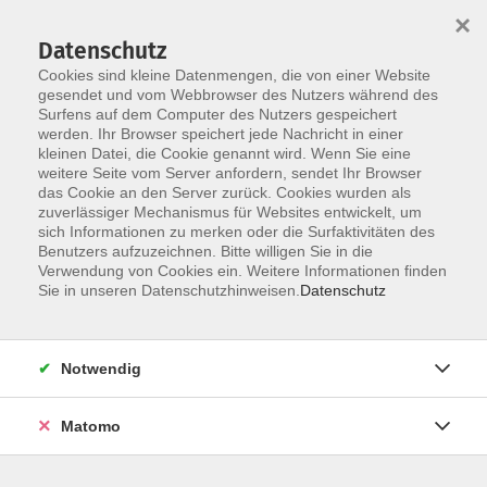
×
Datenschutz
Cookies sind kleine Datenmengen, die von einer Website
gesendet und vom Webbrowser des Nutzers während des
Surfens auf dem Computer des Nutzers gespeichert
Skip to main content
You are here:
werden. Ihr Browser speichert jede Nachricht in einer
Kontakt und Rechtliches
Kontaktformular
kleinen Datei, die Cookie genannt wird. Wenn Sie eine
weitere Seite vom Server anfordern, sendet Ihr Browser
das Cookie an den Server zurück. Cookies wurden als
Kontakt
zuverlässiger Mechanismus für Websites entwickelt, um
sich Informationen zu merken oder die Surfaktivitäten des
Benutzers aufzuzeichnen. Bitte willigen Sie in die
Verwendung von Cookies ein. Weitere Informationen finden
Sie haben Fragen zu unserem Kursprogramm? Aber auch
Sie in unseren Datenschutzhinweisen.
Datenschutz
Ideen und Anregungen sind uns jederzeit willkommen.
Teilen Sie uns Ihr Anliegen mit - auch wenn Sie mit einer
Notwendig
Leistung einmal nicht zufrieden waren. Konstruktive
Kritik ist uns immer willkommen, ermöglicht sie uns
Matomo
doch, unsere Leistungen kontinuierlich zu verbessern.