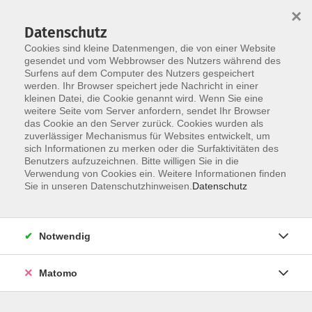
×
Datenschutz
Cookies sind kleine Datenmengen, die von einer Website
gesendet und vom Webbrowser des Nutzers während des
Surfens auf dem Computer des Nutzers gespeichert
Skip to main content
werden. Ihr Browser speichert jede Nachricht in einer
kleinen Datei, die Cookie genannt wird. Wenn Sie eine
weitere Seite vom Server anfordern, sendet Ihr Browser
das Cookie an den Server zurück. Cookies wurden als
Geschichte / Zeitgeschichte
zuverlässiger Mechanismus für Websites entwickelt, um
sich Informationen zu merken oder die Surfaktivitäten des
Benutzers aufzuzeichnen. Bitte willigen Sie in die
Verwendung von Cookies ein. Weitere Informationen finden
Sie in unseren Datenschutzhinweisen.
Datenschutz
40 Kurse
Notwendig
zurück zu Gesellschaft
Matomo
Vorträge, Kurse und Exkursionen eröffnen neue
Perspektiven, decken unbekannte