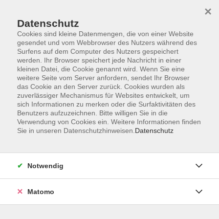
×
Datenschutz
Cookies sind kleine Datenmengen, die von einer Website
gesendet und vom Webbrowser des Nutzers während des
Surfens auf dem Computer des Nutzers gespeichert
Skip to main content
You are here:
werden. Ihr Browser speichert jede Nachricht in einer
Unsere vhs
Dozentinnen und Dozenten
kleinen Datei, die Cookie genannt wird. Wenn Sie eine
weitere Seite vom Server anfordern, sendet Ihr Browser
das Cookie an den Server zurück. Cookies wurden als
Dozenten
zuverlässiger Mechanismus für Websites entwickelt, um
sich Informationen zu merken oder die Surfaktivitäten des
Benutzers aufzuzeichnen. Bitte willigen Sie in die
Verwendung von Cookies ein. Weitere Informationen finden
Wenn Ihre E-Mail-Adresse bei uns im Dozenten-Pool
Sie in unseren Datenschutzhinweisen.
Datenschutz
hinterlegt ist, können Sie im Menüpunkt "Kursleiterlogin"
ein Dozentenlogin anfordern und künftig online auf Ihre
VHS-Kurse zugreifen, um die aktuelle Belegung
Notwendig
einzusehen oder um Teilnehmerlisten selbst
auszudrucken.
Matomo
Sie möchten auch DozentIn bei uns werden? Klicken Sie
oben in der Navigation auf "Wir suchen...".