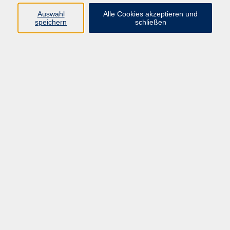
09191 / 86 1060
Auswahl
Alle Cookies akzeptieren und
emanuela.cavallaro@vhs-
speichern
schließen
forchheim.de
Ergebnisse filtern
Maßgeschneiderter Nähkurs für die Tracht
der Fränkischen Schweiz - individuelle
Kursführung für die verschiedenen
Trachtenteile
Mo. 23.02.2026 18:00
Gößweinstein/Morschreuth