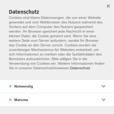
×
Datenschutz
Cookies sind kleine Datenmengen, die von einer Website
gesendet und vom Webbrowser des Nutzers während des
Surfens auf dem Computer des Nutzers gespeichert
Skip to main content
werden. Ihr Browser speichert jede Nachricht in einer
kleinen Datei, die Cookie genannt wird. Wenn Sie eine
weitere Seite vom Server anfordern, sendet Ihr Browser
das Cookie an den Server zurück. Cookies wurden als
Mode / Nähen
zuverlässiger Mechanismus für Websites entwickelt, um
sich Informationen zu merken oder die Surfaktivitäten des
Benutzers aufzuzeichnen. Bitte willigen Sie in die
Verwendung von Cookies ein. Weitere Informationen finden
Sie in unseren Datenschutzhinweisen.
Datenschutz
4 Kurse
Notwendig
zurück zu Kultur - Kreativ
Matomo
Emanuela Cavallaro
Pädagogische Mitarbeiterin