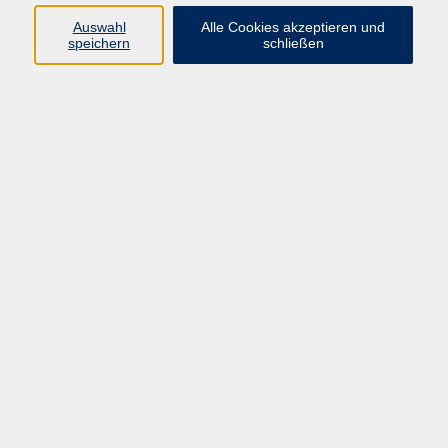
09191 / 861060
Auswahl
Alle Cookies akzeptieren und
moritz.wenninger@vhs-
speichern
schließen
forchheim.de
Ergebnisse filtern
Fitness & Stretching
Mo. 23.02.2026 09:00
Neunkirchen am Brand
Seniorengymnastik
Mo. 23.02.2026 09:30