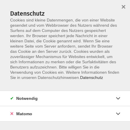
×
Datenschutz
Cookies sind kleine Datenmengen, die von einer Website
gesendet und vom Webbrowser des Nutzers während des
Surfens auf dem Computer des Nutzers gespeichert
Skip to main content
werden. Ihr Browser speichert jede Nachricht in einer
kleinen Datei, die Cookie genannt wird. Wenn Sie eine
weitere Seite vom Server anfordern, sendet Ihr Browser
das Cookie an den Server zurück. Cookies wurden als
Wirbelsäule & Prävention
zuverlässiger Mechanismus für Websites entwickelt, um
sich Informationen zu merken oder die Surfaktivitäten des
Benutzers aufzuzeichnen. Bitte willigen Sie in die
Verwendung von Cookies ein. Weitere Informationen finden
Sie in unseren Datenschutzhinweisen.
Datenschutz
44 Kurse
Notwendig
zurück zu Gymnastik - Bewegung - Fitness
Matomo
Moritz Wenninger
Pädagogischer Mitarbeiter