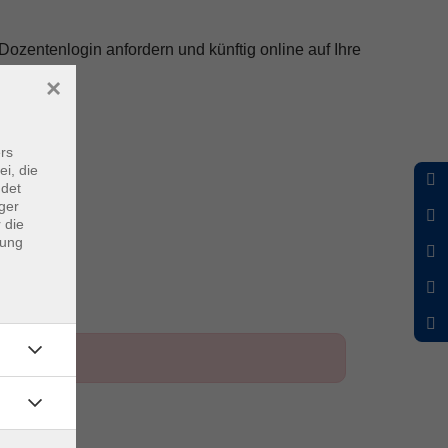
Dozentenlogin anfordern und künftig online auf Ihre
×
rs
ei, die
ndet
ger
 die
dung