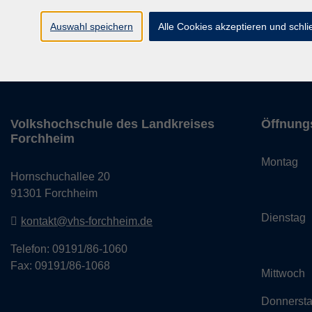
Auswahl speichern
Alle Cookies akzeptieren und schl
rvice
Außenstellen
Landkreisweites Angebot
Impressum
Volkshochschule des Landkreises
Öffnung
Forchheim
Monta
Hornschuchallee 20
14:
91301 Forchheim
Dienst
kontakt@vhs-forchheim.de
14:
Telefon: 09191/86-1060
Fax: 09191/86-1068
Mittwo
Donner