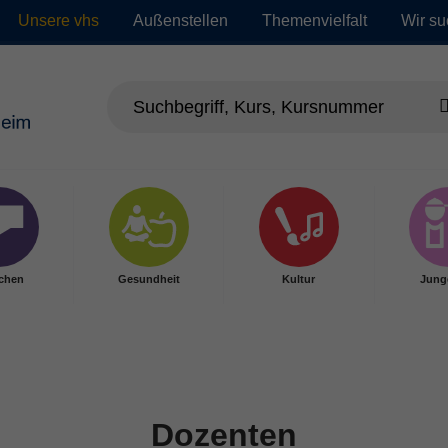
Unsere vhs
Außenstellen
Themenvielfalt
Wir su
chen
Gesundheit
Kultur
Jung
Dozenten