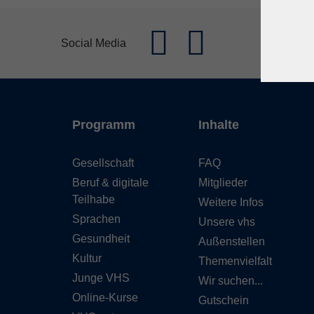
Se
Social Media
Programm
Inhalte
Gesellschaft
FAQ
Beruf & digitale
Mitglieder
Teilhabe
Weitere Infos
Sprachen
Unsere vhs
Gesundheit
Außenstellen
Kultur
Themenvielfalt
Junge VHS
Wir suchen...
Online-Kurse
Gutschein