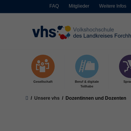
FAQ
Mitglieder
Weitere Infos
Skip to main content
Gesellschaft
Beruf & digitale
Spra
Teilhabe
You are here:
Unsere vhs
Dozentinnen und Dozenten