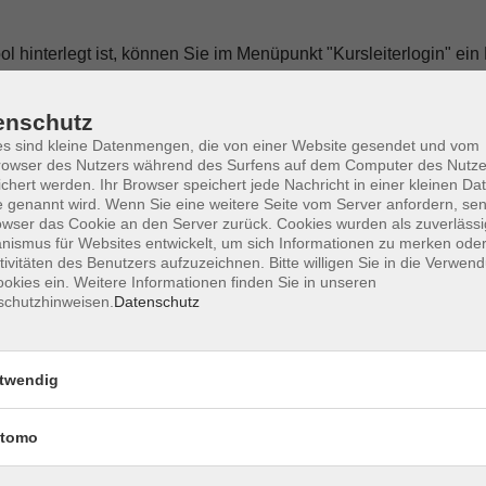
hinterlegt ist, können Sie im Menüpunkt "Kursleiterlogin" ein 
nzusehen oder um Teilnehmerlisten selbst auszudrucken.
enschutz
 Sie oben in der Navigation auf "Wir suchen...".
s sind kleine Datenmengen, die von einer Website gesendet und vom
owser des Nutzers während des Surfens auf dem Computer des Nutze
chert werden. Ihr Browser speichert jede Nachricht in einer kleinen Dat
 genannt wird. Wenn Sie eine weitere Seite vom Server anfordern, se
r_NEU2025.pdf
owser das Cookie an den Server zurück. Cookies wurden als zuverlässi
ismus für Websites entwickelt, um sich Informationen zu merken oder
tivitäten des Benutzers aufzuzeichnen. Bitte willigen Sie in die Verwen
okies ein. Weitere Informationen finden Sie in unseren
Unsere Dozent*innen
schutzhinweisen.
Datenschutz
twendig
den
tomo