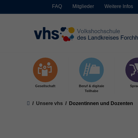
FAQ
Mitglieder
Weitere Infos
Skip to main content
Gesellschaft
Beruf & digitale
Spra
Teilhabe
You are here:
Unsere vhs
Dozentinnen und Dozenten