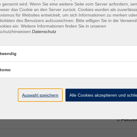
Forchh
 genannt wird. Wenn Sie eine weitere Seite vom Server anfordern, se
owser das Cookie an den Server zurück. Cookies wurden als zuverlässi
ismus für Websites entwickelt, um sich Informationen zu merken oder
tivitäten des Benutzers aufzuzeichnen. Bitte willigen Sie in die Verwen
Mo. 23.
okies ein. Weitere Informationen finden Sie in unseren
Forchh
schutzhinweisen.
Datenschutz
Do. 26.
twendig
Forchh
tomo
Do. 26.
Forchh
Auswahl speichern
Alle Cookies akzeptieren und schl
Do. 11.
Forchh