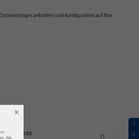
Dozentenlogin anfordern und künftig online auf Ihre
×
rs
02.2026 18:00
ei, die