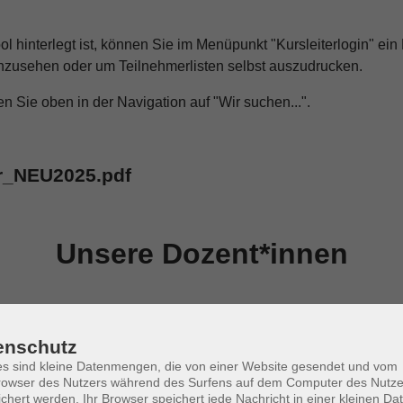
hinterlegt ist, können Sie im Menüpunkt "Kursleiterlogin" ein 
nzusehen oder um Teilnehmerlisten selbst auszudrucken.
 Sie oben in der Navigation auf "Wir suchen...".
r_NEU2025.pdf
Unsere Dozent*innen
enschutz
s sind kleine Datenmengen, die von einer Website gesendet und vom
owser des Nutzers während des Surfens auf dem Computer des Nutze
Mo. 23.
chert werden. Ihr Browser speichert jede Nachricht in einer kleinen Dat