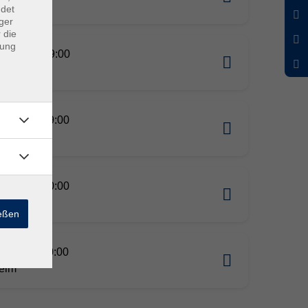
eim
ndet
ger
 die
dung
02.2026 19:00
eim
02.2026 19:00
eim
02.2026 20:00
eim
ießen
06.2026 20:00
eim