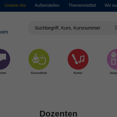
Unsere vhs
Außenstellen
Themenvielfalt
Wir su
chen
Gesundheit
Kultur
Jung
Dozenten