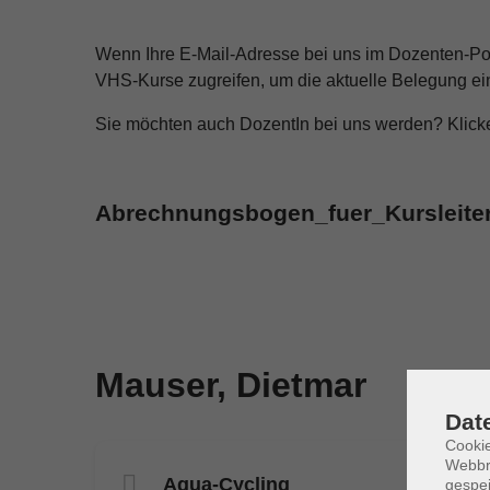
Wenn Ihre E-Mail-Adresse bei uns im Dozenten-Pool 
VHS-Kurse zugreifen, um die aktuelle Belegung ei
Sie möchten auch DozentIn bei uns werden? Klicken
Abrechnungsbogen_fuer_Kursleite
Mauser, Dietmar
Dat
Cookie
Webbr
Aqua-Cycling
gespei