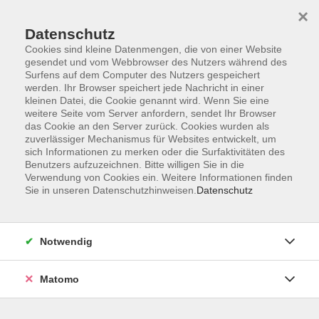
×
Datenschutz
Cookies sind kleine Datenmengen, die von einer Website
gesendet und vom Webbrowser des Nutzers während des
Surfens auf dem Computer des Nutzers gespeichert
Skip to main content
You are here:
werden. Ihr Browser speichert jede Nachricht in einer
Unsere vhs
Dozentinnen und Dozenten
kleinen Datei, die Cookie genannt wird. Wenn Sie eine
weitere Seite vom Server anfordern, sendet Ihr Browser
das Cookie an den Server zurück. Cookies wurden als
Dozenten
zuverlässiger Mechanismus für Websites entwickelt, um
sich Informationen zu merken oder die Surfaktivitäten des
Benutzers aufzuzeichnen. Bitte willigen Sie in die
Verwendung von Cookies ein. Weitere Informationen finden
Wenn Ihre E-Mail-Adresse bei uns im Dozenten-Pool
Sie in unseren Datenschutzhinweisen.
Datenschutz
hinterlegt ist, können Sie im Menüpunkt "Kursleiterlogin"
ein Dozentenlogin anfordern und künftig online auf Ihre
VHS-Kurse zugreifen, um die aktuelle Belegung
Notwendig
einzusehen oder um Teilnehmerlisten selbst
auszudrucken.
Matomo
Sie möchten auch DozentIn bei uns werden? Klicken Sie
oben in der Navigation auf "Wir suchen...".