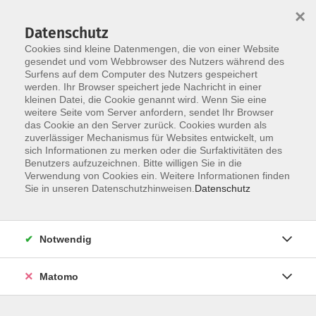
×
Datenschutz
Cookies sind kleine Datenmengen, die von einer Website
gesendet und vom Webbrowser des Nutzers während des
Surfens auf dem Computer des Nutzers gespeichert
Skip to main content
You are here:
werden. Ihr Browser speichert jede Nachricht in einer
Unsere vhs
Dozentinnen und Dozenten
kleinen Datei, die Cookie genannt wird. Wenn Sie eine
weitere Seite vom Server anfordern, sendet Ihr Browser
das Cookie an den Server zurück. Cookies wurden als
Dozenten
zuverlässiger Mechanismus für Websites entwickelt, um
sich Informationen zu merken oder die Surfaktivitäten des
Benutzers aufzuzeichnen. Bitte willigen Sie in die
Verwendung von Cookies ein. Weitere Informationen finden
Wenn Ihre E-Mail-Adresse bei uns im Dozenten-Pool
Sie in unseren Datenschutzhinweisen.
Datenschutz
hinterlegt ist, können Sie im Menüpunkt "Kursleiterlogin"
ein Dozentenlogin anfordern und künftig online auf Ihre
VHS-Kurse zugreifen, um die aktuelle Belegung
Notwendig
einzusehen oder um Teilnehmerlisten selbst
auszudrucken.
Matomo
Sie möchten auch DozentIn bei uns werden? Klicken Sie
oben in der Navigation auf "Wir suchen...".