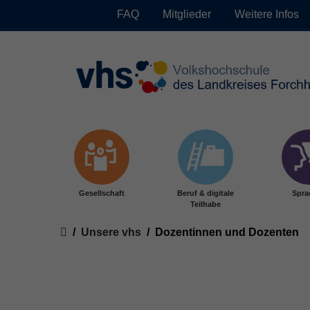
FAQ
Mitglieder
Weitere Infos
Skip to main content
Gesellschaft
Beruf & digitale
Spra
Teilhabe
You are here:
Unsere vhs
Dozentinnen und Dozenten