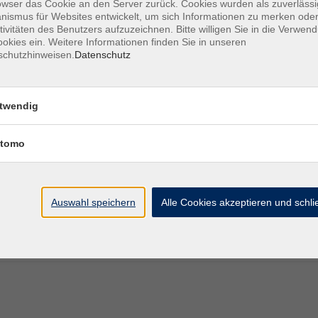
owser das Cookie an den Server zurück. Cookies wurden als zuverlässi
ismus für Websites entwickelt, um sich Informationen zu merken oder
tivitäten des Benutzers aufzuzeichnen. Bitte willigen Sie in die Verwen
okies ein. Weitere Informationen finden Sie in unseren
schutzhinweisen.
Datenschutz
Sa. 21.
schen Schweiz – gibt es das?
Kunreu
twendig
tomo
Di. 14.
kreis Forchheim
Kirchpl
Auswahl speichern
Alle Cookies akzeptieren und schl
Mo. 20.
kreis Forchheim
Hetzle