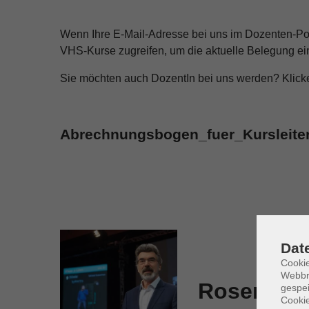
Wenn Ihre E-Mail-Adresse bei uns im Dozenten-Pool 
VHS-Kurse zugreifen, um die aktuelle Belegung ei
Sie möchten auch DozentIn bei uns werden? Klicken
Abrechnungsbogen_fuer_Kursleite
Dat
Cookie
Webbr
Rosenbaue
gespei
Cookie