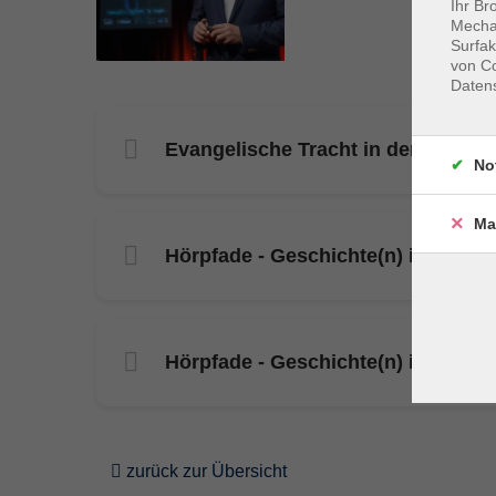
Ihr Br
Mechan
Surfak
von Co
Daten
Evangelische Tracht in der Fränki
No
Ma
Hörpfade - Geschichte(n) im Land
Hörpfade - Geschichte(n) im Land
zurück zur Übersicht