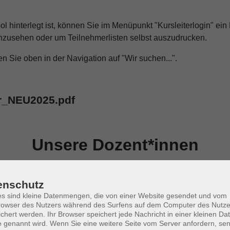
hinterlegt ist, können Sie im Menüpunkt "Kursleiterlogin" ein 
nzusehen oder um Teilnehmerlisten selbst auszudrucken.
 Sie oben in der Navigation auf "Wir suchen...".
r_NEU2025.pdf
Unsere Dozent*innen
enschutz
s sind kleine Datenmengen, die von einer Website gesendet und vom
owser des Nutzers während des Surfens auf dem Computer des Nutze
r, Roland
chert werden. Ihr Browser speichert jede Nachricht in einer kleinen Dat
 genannt wird. Wenn Sie eine weitere Seite vom Server anfordern, se