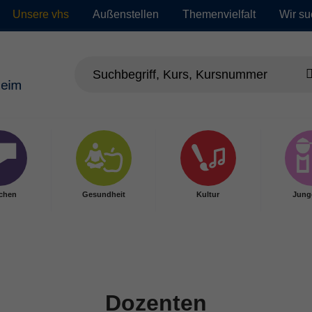
Unsere vhs
Außenstellen
Themenvielfalt
Wir su
chen
Gesundheit
Kultur
Jung
Dozenten