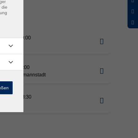
ger
 die
dung
03.2026 20:00
th
04.2026 18:00
atz 2, Ebermannstadt
ießen
04.2026 18:30
s