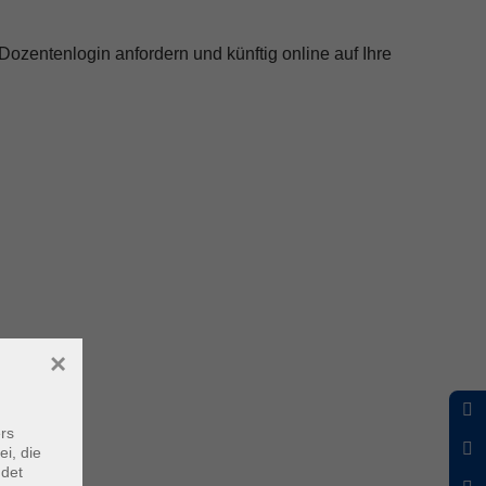
Dozentenlogin anfordern und künftig online auf Ihre
×
rs
ei, die
ndet