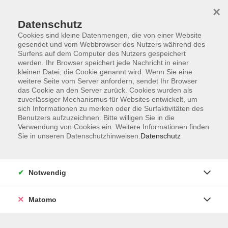
×
Datenschutz
Cookies sind kleine Datenmengen, die von einer Website
gesendet und vom Webbrowser des Nutzers während des
Surfens auf dem Computer des Nutzers gespeichert
Skip to main content
You are here:
werden. Ihr Browser speichert jede Nachricht in einer
Unsere vhs
Dozentinnen und Dozenten
kleinen Datei, die Cookie genannt wird. Wenn Sie eine
weitere Seite vom Server anfordern, sendet Ihr Browser
das Cookie an den Server zurück. Cookies wurden als
Dozenten
zuverlässiger Mechanismus für Websites entwickelt, um
sich Informationen zu merken oder die Surfaktivitäten des
Benutzers aufzuzeichnen. Bitte willigen Sie in die
Verwendung von Cookies ein. Weitere Informationen finden
Wenn Ihre E-Mail-Adresse bei uns im Dozenten-Pool
Sie in unseren Datenschutzhinweisen.
Datenschutz
hinterlegt ist, können Sie im Menüpunkt "Kursleiterlogin"
ein Dozentenlogin anfordern und künftig online auf Ihre
VHS-Kurse zugreifen, um die aktuelle Belegung
Notwendig
einzusehen oder um Teilnehmerlisten selbst
auszudrucken.
Matomo
Sie möchten auch DozentIn bei uns werden? Klicken Sie
oben in der Navigation auf "Wir suchen...".