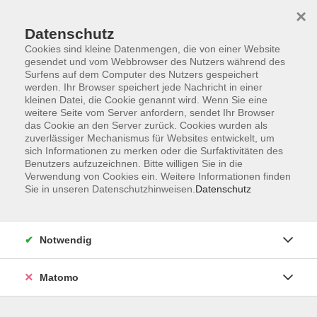
×
Datenschutz
Cookies sind kleine Datenmengen, die von einer Website
gesendet und vom Webbrowser des Nutzers während des
Surfens auf dem Computer des Nutzers gespeichert
Skip to main content
werden. Ihr Browser speichert jede Nachricht in einer
kleinen Datei, die Cookie genannt wird. Wenn Sie eine
weitere Seite vom Server anfordern, sendet Ihr Browser
das Cookie an den Server zurück. Cookies wurden als
Sprachen
zuverlässiger Mechanismus für Websites entwickelt, um
sich Informationen zu merken oder die Surfaktivitäten des
Benutzers aufzuzeichnen. Bitte willigen Sie in die
Verwendung von Cookies ein. Weitere Informationen finden
Sie in unseren Datenschutzhinweisen.
Datenschutz
58 Kurse
Notwendig
Die zunehmende Internationalisierung von
Matomo
Wirtschaft und Kultur, die wachsende Mobilität
in Europa und sich verstärkende