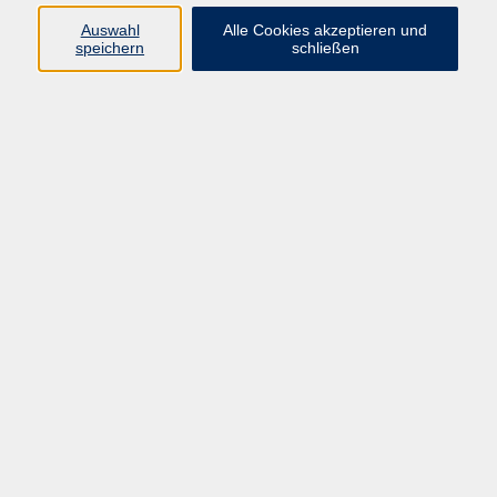
Auswahl
Alle Cookies akzeptieren und
speichern
schließen
Programm
Gesellschaft
Beruf & digitale Teilhabe
Sprachen
Gesundheit
Kultur
Junge VHS
Online-Kurse
VHS unterwegs
Inhalte