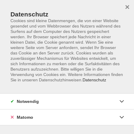
×
Datenschutz
Cookies sind kleine Datenmengen, die von einer Website
gesendet und vom Webbrowser des Nutzers während des
Surfens auf dem Computer des Nutzers gespeichert
Skip to main content
werden. Ihr Browser speichert jede Nachricht in einer
kleinen Datei, die Cookie genannt wird. Wenn Sie eine
weitere Seite vom Server anfordern, sendet Ihr Browser
Der Kurs konnte nicht gefunden werden.
das Cookie an den Server zurück. Cookies wurden als
zuverlässiger Mechanismus für Websites entwickelt, um
sich Informationen zu merken oder die Surfaktivitäten des
Benutzers aufzuzeichnen. Bitte willigen Sie in die
Verwendung von Cookies ein. Weitere Informationen finden
Sie in unseren Datenschutzhinweisen.
Datenschutz
Service
Außenstellen
Landkreisweites Angebot
Notwendig
Impressum
Barrierefreiheitserklärung
Matomo
Datenschutz
Widerruf