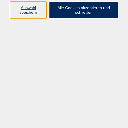
Auswahl
Alle Cookies akzeptieren und
speichern
schließen
Programm
Gesellschaft
Beruf & digitale Teilhabe
Sprachen
Gesundheit
Kultur
Junge VHS
Online-Kurse
VHS unterwegs
Inhalte