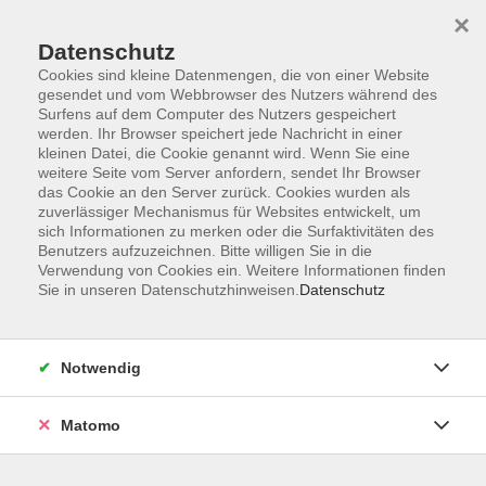
×
Datenschutz
Cookies sind kleine Datenmengen, die von einer Website
gesendet und vom Webbrowser des Nutzers während des
Surfens auf dem Computer des Nutzers gespeichert
Skip to main content
werden. Ihr Browser speichert jede Nachricht in einer
kleinen Datei, die Cookie genannt wird. Wenn Sie eine
weitere Seite vom Server anfordern, sendet Ihr Browser
Der Kurs konnte nicht gefunden werden.
das Cookie an den Server zurück. Cookies wurden als
zuverlässiger Mechanismus für Websites entwickelt, um
sich Informationen zu merken oder die Surfaktivitäten des
Benutzers aufzuzeichnen. Bitte willigen Sie in die
Verwendung von Cookies ein. Weitere Informationen finden
Sie in unseren Datenschutzhinweisen.
Datenschutz
Service
Außenstellen
Landkreisweites Angebot
Notwendig
Impressum
Barrierefreiheitserklärung
Matomo
Datenschutz
Widerruf