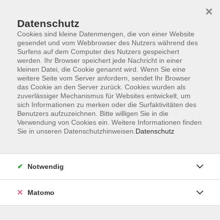
×
Datenschutz
Cookies sind kleine Datenmengen, die von einer Website
gesendet und vom Webbrowser des Nutzers während des
Surfens auf dem Computer des Nutzers gespeichert
Skip to main content
werden. Ihr Browser speichert jede Nachricht in einer
kleinen Datei, die Cookie genannt wird. Wenn Sie eine
weitere Seite vom Server anfordern, sendet Ihr Browser
Der Kurs konnte nicht gefunden werden.
das Cookie an den Server zurück. Cookies wurden als
zuverlässiger Mechanismus für Websites entwickelt, um
sich Informationen zu merken oder die Surfaktivitäten des
Benutzers aufzuzeichnen. Bitte willigen Sie in die
Verwendung von Cookies ein. Weitere Informationen finden
Sie in unseren Datenschutzhinweisen.
Datenschutz
Service
Außenstellen
Landkreisweites Angebot
Notwendig
Impressum
Barrierefreiheitserklärung
Matomo
Datenschutz
Widerruf