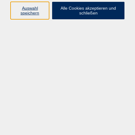
Auswahl
Alle Cookies akzeptieren und
speichern
schließen
Programm
Gesellschaft
Beruf & digitale Teilhabe
Sprachen
Gesundheit
Kultur
Junge VHS
Online-Kurse
VHS unterwegs
Inhalte