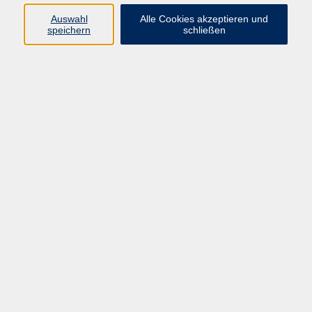
Auswahl
Alle Cookies akzeptieren und
speichern
schließen
Programm
Gesellschaft
Beruf & digitale Teilhabe
Sprachen
Gesundheit
Kultur
Junge VHS
Online-Kurse
VHS unterwegs
Inhalte