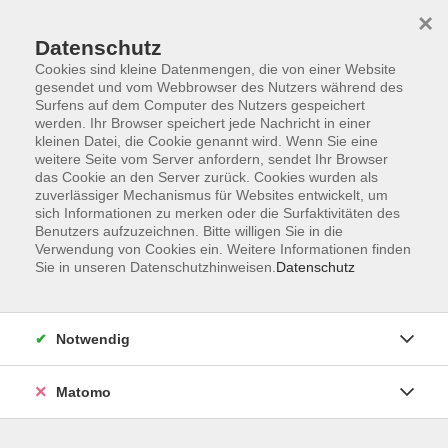
×
Datenschutz
Cookies sind kleine Datenmengen, die von einer Website
gesendet und vom Webbrowser des Nutzers während des
Surfens auf dem Computer des Nutzers gespeichert
Skip to main content
werden. Ihr Browser speichert jede Nachricht in einer
kleinen Datei, die Cookie genannt wird. Wenn Sie eine
weitere Seite vom Server anfordern, sendet Ihr Browser
Der Kurs konnte nicht gefunden werden.
das Cookie an den Server zurück. Cookies wurden als
zuverlässiger Mechanismus für Websites entwickelt, um
sich Informationen zu merken oder die Surfaktivitäten des
Benutzers aufzuzeichnen. Bitte willigen Sie in die
Verwendung von Cookies ein. Weitere Informationen finden
Sie in unseren Datenschutzhinweisen.
Datenschutz
Service
Außenstellen
Landkreisweites Angebot
Notwendig
Impressum
Barrierefreiheitserklärung
Matomo
Datenschutz
Widerruf