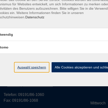
ismus für Websites entwickelt, um sich Informationen zu merken oder
tivitäten des Benutzers aufzuzeichnen. Bitte willigen Sie in die Verwen
okies ein. Weitere Informationen finden Sie in unseren
schutzhinweisen.
Datenschutz
rvice
Außenstellen
Landkreisweites Angebot
Impressum
twendig
tomo
Volkshochschule des Landkreises
Öffnung
Forchheim
Monta
Auswahl speichern
Alle Cookies akzeptieren und schl
Hornschuchallee 20
14:
91301 Forchheim
Dienst
kontakt@vhs-forchheim.de
14:
Telefon: 09191/86-1060
Fax: 09191/86-1068
Mittwo