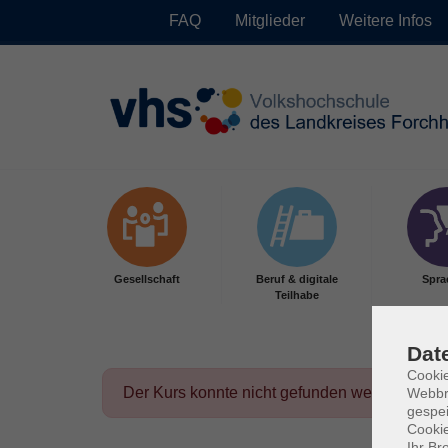
FAQ
Mitglieder
Weitere Infos
Skip to main content
Gesellschaft
Beruf & digitale
Spra
Teilhabe
Dat
Cookie
Der Kurs konnte nicht gefunden werden.
Webbr
gespei
Cookie
Ihr Br