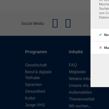
Mechan
Surfak
von Co
Daten
Se
Social Media
No
Ma
Programm
Inhalte
Gesellschaft
FAQ
Beruf & digitale
Mitglieder
Teilhabe
Weitere Infos
Sprachen
Unsere vhs
Gesundheit
Außenstellen
Kultur
Themenvielfalt
Junge VHS
Wir suchen...