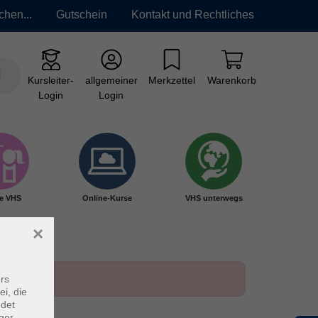
chen...
Gutschein
Kontakt und Rechtliches
Kursleiter-
allgemeiner
Merkzettel
Warenkorb
Login
Login
e VHS
Online-Kurse
VHS unterwegs
×
rs
ei, die
ndet
ger