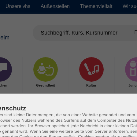
Unsere vhs
Außenstellen
Themenvielfalt
Wir su
chen
Gesundheit
Kultur
Jung
enschutz
s sind kleine Datenmengen, die von einer Website gesendet und vom
owser des Nutzers während des Surfens auf dem Computer des Nutze
chert werden. Ihr Browser speichert jede Nachricht in einer kleinen Dat
 genannt wird. Wenn Sie eine weitere Seite vom Server anfordern, se
owser das Cookie an den Server zurück. Cookies wurden als zuverlässi