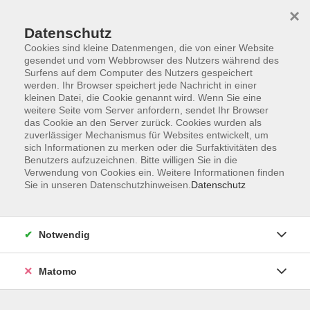
×
Datenschutz
Cookies sind kleine Datenmengen, die von einer Website
gesendet und vom Webbrowser des Nutzers während des
Surfens auf dem Computer des Nutzers gespeichert
Skip to main content
werden. Ihr Browser speichert jede Nachricht in einer
kleinen Datei, die Cookie genannt wird. Wenn Sie eine
weitere Seite vom Server anfordern, sendet Ihr Browser
Der Kurs konnte nicht gefunden werden.
das Cookie an den Server zurück. Cookies wurden als
zuverlässiger Mechanismus für Websites entwickelt, um
sich Informationen zu merken oder die Surfaktivitäten des
Benutzers aufzuzeichnen. Bitte willigen Sie in die
Verwendung von Cookies ein. Weitere Informationen finden
Sie in unseren Datenschutzhinweisen.
Datenschutz
Service
Außenstellen
Landkreisweites Angebot
Notwendig
Impressum
Barrierefreiheitserklärung
Matomo
Datenschutz
Widerruf