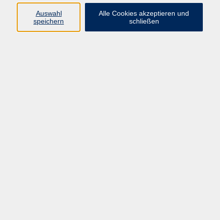
Auswahl
Alle Cookies akzeptieren und
speichern
schließen
Programm
Gesellschaft
Beruf & digitale Teilhabe
Sprachen
Gesundheit
Kultur
Junge VHS
Online-Kurse
VHS unterwegs
Inhalte