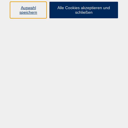
Auswahl
Alle Cookies akzeptieren und
speichern
schließen
Programm
Gesellschaft
Beruf & digitale Teilhabe
Sprachen
Gesundheit
Kultur
Junge VHS
Online-Kurse
VHS unterwegs
Inhalte