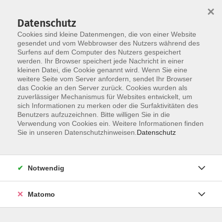
×
Datenschutz
Cookies sind kleine Datenmengen, die von einer Website
gesendet und vom Webbrowser des Nutzers während des
Surfens auf dem Computer des Nutzers gespeichert
Skip to main content
werden. Ihr Browser speichert jede Nachricht in einer
kleinen Datei, die Cookie genannt wird. Wenn Sie eine
weitere Seite vom Server anfordern, sendet Ihr Browser
Der Kurs konnte nicht gefunden werden.
das Cookie an den Server zurück. Cookies wurden als
zuverlässiger Mechanismus für Websites entwickelt, um
sich Informationen zu merken oder die Surfaktivitäten des
Benutzers aufzuzeichnen. Bitte willigen Sie in die
Verwendung von Cookies ein. Weitere Informationen finden
Service
Sie in unseren Datenschutzhinweisen.
Datenschutz
Außenstellen
Landkreisweites Angebot
Notwendig
Impressum
Barrierefreiheitserklärung
Matomo
Datenschutz
Widerruf