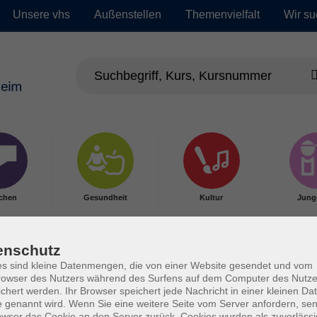
Unsere vhs
Außenstellen
Themenvielfalt
Wir su
chen
Gesundheit
Kultur
Jung
enschutz
s sind kleine Datenmengen, die von einer Website gesendet und vom
owser des Nutzers während des Surfens auf dem Computer des Nutze
chert werden. Ihr Browser speichert jede Nachricht in einer kleinen Dat
 genannt wird. Wenn Sie eine weitere Seite vom Server anfordern, se
owser das Cookie an den Server zurück. Cookies wurden als zuverlässi