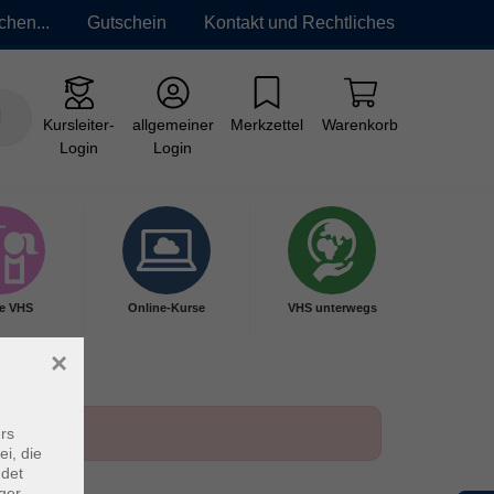
chen...
Gutschein
Kontakt und Rechtliches
Kursleiter-
allgemeiner
Merkzettel
Warenkorb
Login
Login
e VHS
Online-Kurse
VHS unterwegs
×
rs
ei, die
ndet
ger