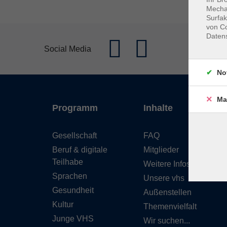
Mechan
Surfak
von Co
Daten
Se
Social Media
No
Ma
Programm
Inhalte
Gesellschaft
FAQ
Beruf & digitale
Mitglieder
Teilhabe
Weitere Infos
Sprachen
Unsere vhs
Gesundheit
Außenstellen
Kultur
Themenvielfalt
Junge VHS
Wir suchen...