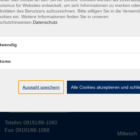
ismus für Websites entwickelt, um sich Informationen zu merken oder
tivitäten des Benutzers aufzuzeichnen. Bitte willigen Sie in die Verwen
okies ein. Weitere Informationen finden Sie in unseren
schutzhinweisen.
Datenschutz
rvice
Außenstellen
Landkreisweites Angebot
Impressum
twendig
tomo
Volkshochschule des Landkreises
Öffnung
Forchheim
Monta
Auswahl speichern
Alle Cookies akzeptieren und schl
Hornschuchallee 20
14:
91301 Forchheim
Dienst
kontakt@vhs-forchheim.de
14:
Telefon: 09191/86-1060
Fax: 09191/86-1068
Mittwo