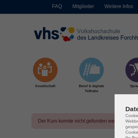
FAQ
Mitglieder
Weitere Infos
Skip to main content
Gesellschaft
Beruf & digitale
Spra
Teilhabe
Dat
Cookie
Der Kurs konnte nicht gefunden werden.
Webbr
gespei
Cookie
Ihr Br