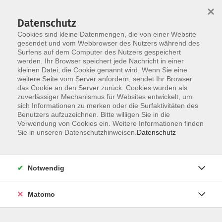
×
Datenschutz
Cookies sind kleine Datenmengen, die von einer Website
gesendet und vom Webbrowser des Nutzers während des
Surfens auf dem Computer des Nutzers gespeichert
Skip to main content
werden. Ihr Browser speichert jede Nachricht in einer
kleinen Datei, die Cookie genannt wird. Wenn Sie eine
weitere Seite vom Server anfordern, sendet Ihr Browser
das Cookie an den Server zurück. Cookies wurden als
zuverlässiger Mechanismus für Websites entwickelt, um
sich Informationen zu merken oder die Surfaktivitäten des
Benutzers aufzuzeichnen. Bitte willigen Sie in die
Verwendung von Cookies ein. Weitere Informationen finden
Sie in unseren Datenschutzhinweisen.
Datenschutz
Sie sind hier:
Gesellschaft
Pädagogik und Psychologie
Notwendig
Empathische Kommunikation
Matomo
Psychologische Gesprächstechniken für ein
wertschätzendes Miteinander in Arbeit und Freizeit