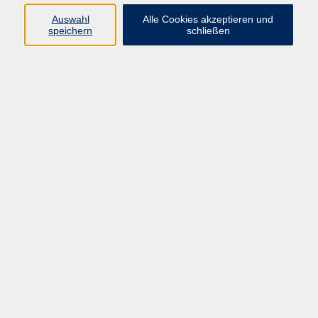
Auswahl
Alle Cookies akzeptieren und
speichern
schließen
Programm
Gesellschaft
Beruf & digitale Teilhabe
Sprachen
Gesundheit
Kultur
Junge VHS
Online-Kurse
VHS unterwegs
Inhalte