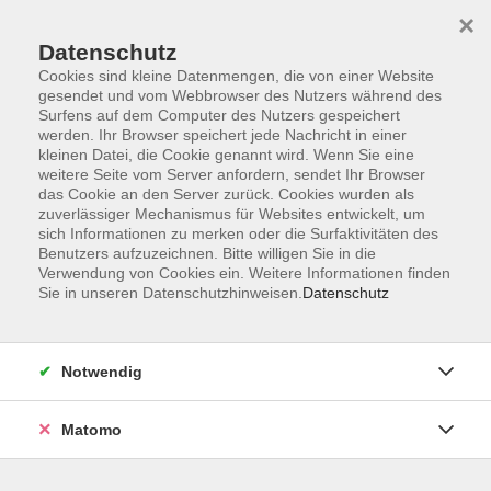
×
Datenschutz
Cookies sind kleine Datenmengen, die von einer Website
gesendet und vom Webbrowser des Nutzers während des
Surfens auf dem Computer des Nutzers gespeichert
Skip to main content
werden. Ihr Browser speichert jede Nachricht in einer
kleinen Datei, die Cookie genannt wird. Wenn Sie eine
weitere Seite vom Server anfordern, sendet Ihr Browser
Der Kurs konnte nicht gefunden werden.
das Cookie an den Server zurück. Cookies wurden als
zuverlässiger Mechanismus für Websites entwickelt, um
sich Informationen zu merken oder die Surfaktivitäten des
Benutzers aufzuzeichnen. Bitte willigen Sie in die
Verwendung von Cookies ein. Weitere Informationen finden
Sie in unseren Datenschutzhinweisen.
Datenschutz
Service
Außenstellen
Landkreisweites Angebot
Notwendig
Impressum
Barrierefreiheitserklärung
Matomo
Datenschutz
Widerruf