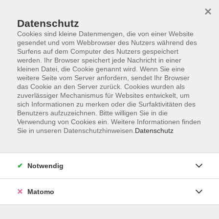
×
Datenschutz
Cookies sind kleine Datenmengen, die von einer Website
gesendet und vom Webbrowser des Nutzers während des
Surfens auf dem Computer des Nutzers gespeichert
Skip to main content
werden. Ihr Browser speichert jede Nachricht in einer
kleinen Datei, die Cookie genannt wird. Wenn Sie eine
weitere Seite vom Server anfordern, sendet Ihr Browser
Der Kurs konnte nicht gefunden werden.
das Cookie an den Server zurück. Cookies wurden als
zuverlässiger Mechanismus für Websites entwickelt, um
sich Informationen zu merken oder die Surfaktivitäten des
Benutzers aufzuzeichnen. Bitte willigen Sie in die
Verwendung von Cookies ein. Weitere Informationen finden
Sie in unseren Datenschutzhinweisen.
Datenschutz
Service
Außenstellen
Landkreisweites Angebot
Notwendig
Impressum
Barrierefreiheitserklärung
Matomo
Datenschutz
Widerruf