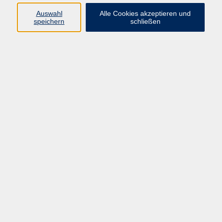
Auswahl
Alle Cookies akzeptieren und
speichern
schließen
Programm
Gesellschaft
Beruf & digitale Teilhabe
Sprachen
Gesundheit
Kultur
Junge VHS
Online-Kurse
VHS unterwegs
Inhalte