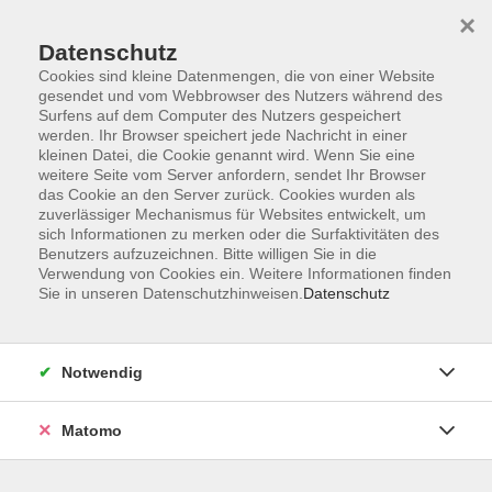
×
Datenschutz
Cookies sind kleine Datenmengen, die von einer Website
gesendet und vom Webbrowser des Nutzers während des
Surfens auf dem Computer des Nutzers gespeichert
Skip to main content
werden. Ihr Browser speichert jede Nachricht in einer
kleinen Datei, die Cookie genannt wird. Wenn Sie eine
weitere Seite vom Server anfordern, sendet Ihr Browser
Der Kurs konnte nicht gefunden werden.
das Cookie an den Server zurück. Cookies wurden als
zuverlässiger Mechanismus für Websites entwickelt, um
sich Informationen zu merken oder die Surfaktivitäten des
Benutzers aufzuzeichnen. Bitte willigen Sie in die
Verwendung von Cookies ein. Weitere Informationen finden
Sie in unseren Datenschutzhinweisen.
Datenschutz
Service
Außenstellen
Landkreisweites Angebot
Notwendig
Impressum
Barrierefreiheitserklärung
Matomo
Datenschutz
Widerruf