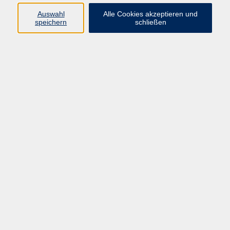
Auswahl
Alle Cookies akzeptieren und
speichern
schließen
Programm
Gesellschaft
Beruf & digitale Teilhabe
Sprachen
Gesundheit
Kultur
Junge VHS
Online-Kurse
VHS unterwegs
Inhalte