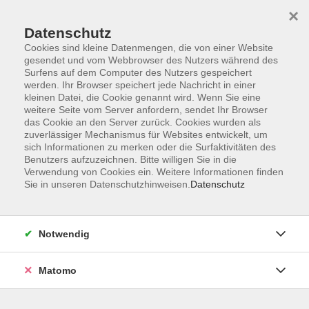
×
Datenschutz
Cookies sind kleine Datenmengen, die von einer Website
gesendet und vom Webbrowser des Nutzers während des
Surfens auf dem Computer des Nutzers gespeichert
Skip to main content
werden. Ihr Browser speichert jede Nachricht in einer
kleinen Datei, die Cookie genannt wird. Wenn Sie eine
weitere Seite vom Server anfordern, sendet Ihr Browser
Der Kurs konnte nicht gefunden werden.
das Cookie an den Server zurück. Cookies wurden als
zuverlässiger Mechanismus für Websites entwickelt, um
sich Informationen zu merken oder die Surfaktivitäten des
Benutzers aufzuzeichnen. Bitte willigen Sie in die
Verwendung von Cookies ein. Weitere Informationen finden
Sie in unseren Datenschutzhinweisen.
Datenschutz
Service
Außenstellen
Landkreisweites Angebot
Notwendig
Impressum
Barrierefreiheitserklärung
Matomo
Datenschutz
Widerruf