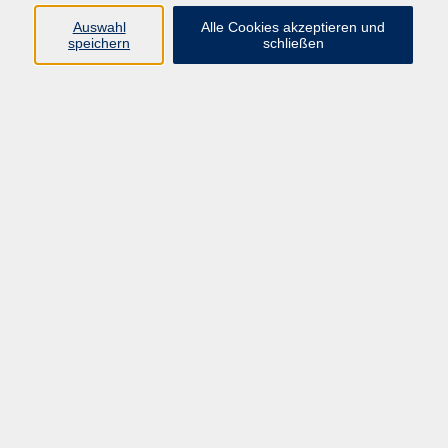
Auswahl
Alle Cookies akzeptieren und
speichern
schließen
Programm
Gesellschaft
Beruf & digitale Teilhabe
Sprachen
Gesundheit
Kultur
Junge VHS
Online-Kurse
VHS unterwegs
Inhalte