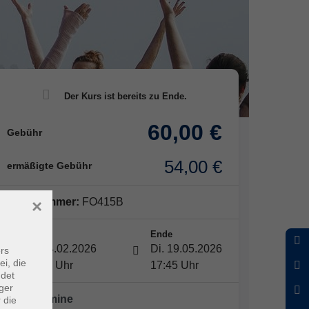
60,00 €
Gebühr
54,00 €
ermäßigte Gebühr
Kursnummer:
FO415B
×
Start
Ende
Di. 24.02.2026
Di. 19.05.2026
rs
ei, die
16:15 Uhr
17:45 Uhr
ndet
ger
10 x Termine
 die