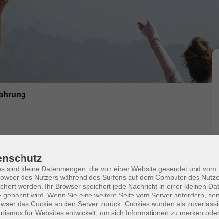
fahrung
 körperliche Beweglichkeit verbessern möchten und
enschutz
s sind kleine Datenmengen, die von einer Website gesendet und vom
umgehen müssen oder einfach nur nach einer
owser des Nutzers während des Surfens auf dem Computer des Nutze
kann Ihnen dabei helfen, Ihre Ziele zu erreichen.
chert werden. Ihr Browser speichert jede Nachricht in einer kleinen Dat
 genannt wird. Wenn Sie eine weitere Seite vom Server anfordern, se
owser das Cookie an den Server zurück. Cookies wurden als zuverlässi
ismus für Websites entwickelt, um sich Informationen zu merken oder