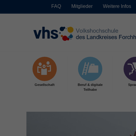
FAQ
Mitglieder
Weitere Infos
Skip to main content
Gesellschaft
Beruf & digitale
Spra
Teilhabe