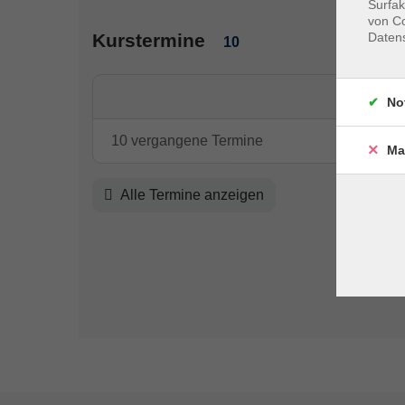
Surfak
von Co
Kurstermine
Daten
10
No
10 vergangene Termine
Ma
Alle Termine anzeigen