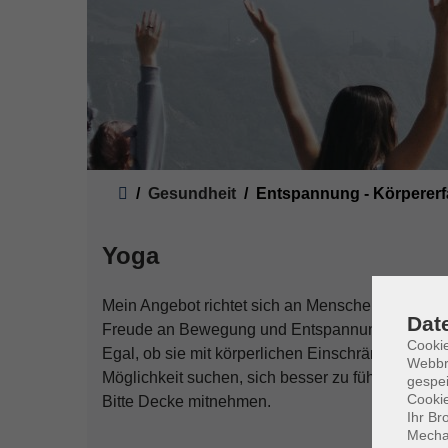
Sie sind hier:
Gesundheit
Entspannung - Körperer
Yoga
Mein Angebot richtet sich an Menschen, die ihre
Dat
Freude an Bewegung und Entspannung suchen.
Cookie
Egal, ob sie mit körperlichen Einschränkungen 
Webbr
Möglichkeit suchen, sich besser zu fühlen - Yoga 
gespei
Cookie
Bitte Decke mitnehmen.
Ihr Br
Mechan