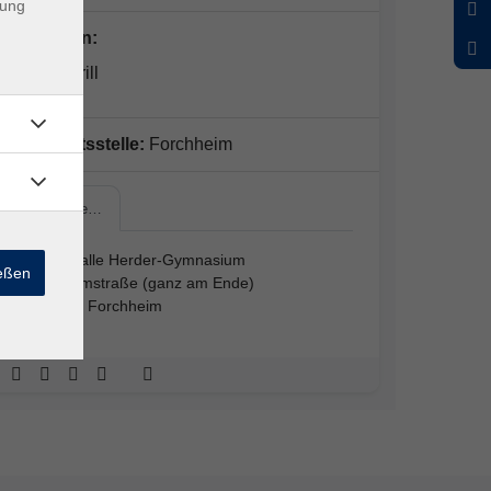
dung
Dozent*in:
Bettina Trill
Geschäftsstelle:
Forchheim
Turnhalle…
Turnhalle Herder-Gymnasium
ießen
Ruhalmstraße (ganz am Ende)
91301 Forchheim