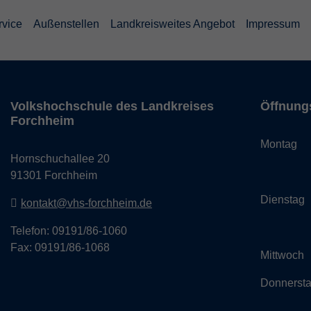
rvice
Außenstellen
Landkreisweites Angebot
Impressum
Volkshochschule des Landkreises
Öffnung
Forchheim
Monta
Hornschuchallee 20
14:
91301 Forchheim
Dienst
kontakt@vhs-forchheim.de
14:
Telefon: 09191/86-1060
Fax: 09191/86-1068
Mittwo
Donner
14: