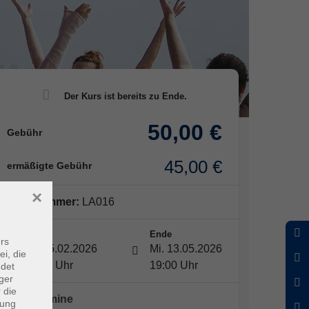
50,00 €
Gebühr
45,00 €
ermäßigte Gebühr
×
Kursnummer:
LA016
Start
Ende
rs
Mi. 25.02.2026
Mi. 13.05.2026
ei, die
18:00 Uhr
19:00 Uhr
ndet
ger
 die
10 x Termine
dung