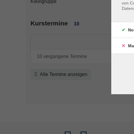
Kleingruppe
von Co
Daten
Kurstermine
10
No
Ma
10 vergangene Termine
Alle Termine anzeigen