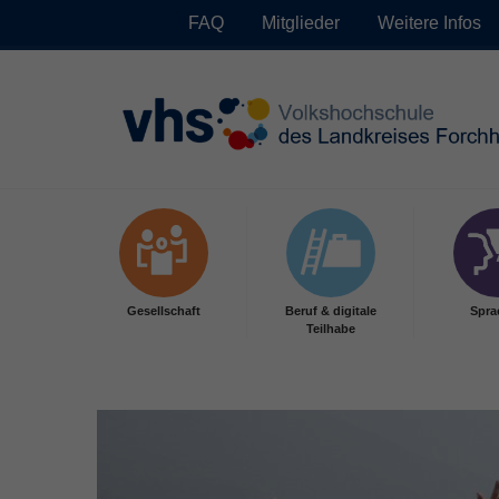
FAQ
Mitglieder
Weitere Infos
Skip to main content
Gesellschaft
Beruf & digitale
Spra
Teilhabe