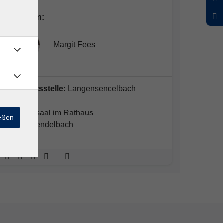
Dozent*in:
Margit Fees
Geschäftsstelle:
Langensendelbach
Sitzungssaal im Rathaus
ießen
Langensendelbach