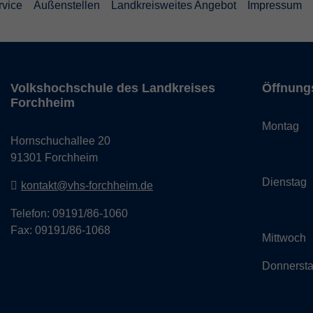
rvice
Außenstellen
Landkreisweites Angebot
Impressum
Volkshochschule des Landkreises
Öffnung
Forchheim
Monta
Hornschuchallee 20
14:
91301 Forchheim
Dienst
kontakt@vhs-forchheim.de
14:
Telefon: 09191/86-1060
Fax: 09191/86-1068
Mittwo
Donner
14: