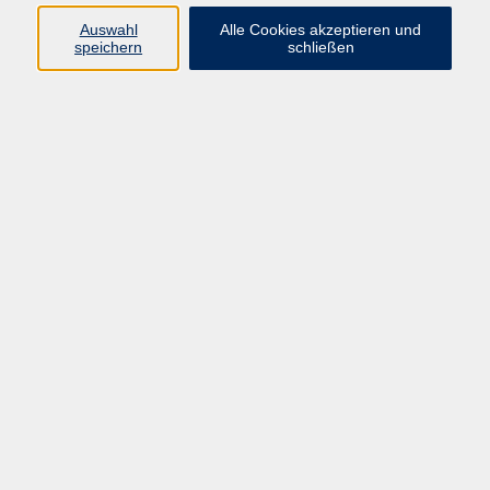
Auswahl
Alle Cookies akzeptieren und
speichern
schließen
Programm
Gesellschaft
Beruf & digitale Teilhabe
Sprachen
Gesundheit
Kultur
Junge VHS
Online-Kurse
VHS unterwegs
Inhalte