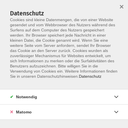
×
Datenschutz
Cookies sind kleine Datenmengen, die von einer Website
gesendet und vom Webbrowser des Nutzers während des
Surfens auf dem Computer des Nutzers gespeichert
Skip to main content
werden. Ihr Browser speichert jede Nachricht in einer
kleinen Datei, die Cookie genannt wird. Wenn Sie eine
weitere Seite vom Server anfordern, sendet Ihr Browser
Der Kurs konnte nicht gefunden werden.
das Cookie an den Server zurück. Cookies wurden als
zuverlässiger Mechanismus für Websites entwickelt, um
sich Informationen zu merken oder die Surfaktivitäten des
Benutzers aufzuzeichnen. Bitte willigen Sie in die
Verwendung von Cookies ein. Weitere Informationen finden
Service
Sie in unseren Datenschutzhinweisen.
Datenschutz
Außenstellen
Landkreisweites Angebot
Notwendig
Impressum
Barrierefreiheitserklärung
Matomo
Datenschutz
Widerruf