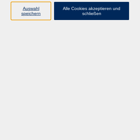
Leichte Körperübungen mit viel Entspannung, Atmung,
Auswahl
Alle Cookies akzeptieren und
Bewegung und Meditation.
speichern
schließen
Bitte Isomatte, Decke und warme Socken mitbringen!
48,00 €
Gebühr
43,20 €
ermäßigte Gebühr
Kursnummer:
EG010
Start
Ende
Mi. 10.06.2026
Mi. 29.07.2026
17:30 Uhr
19:00 Uhr
8 x Termine