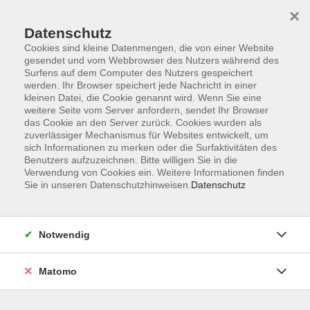
×
Datenschutz
Cookies sind kleine Datenmengen, die von einer Website
gesendet und vom Webbrowser des Nutzers während des
Surfens auf dem Computer des Nutzers gespeichert
Skip to main content
werden. Ihr Browser speichert jede Nachricht in einer
kleinen Datei, die Cookie genannt wird. Wenn Sie eine
weitere Seite vom Server anfordern, sendet Ihr Browser
das Cookie an den Server zurück. Cookies wurden als
zuverlässiger Mechanismus für Websites entwickelt, um
sich Informationen zu merken oder die Surfaktivitäten des
Benutzers aufzuzeichnen. Bitte willigen Sie in die
Verwendung von Cookies ein. Weitere Informationen finden
Sie in unseren Datenschutzhinweisen.
Datenschutz
Sie sind hier:
Gesundheit
Entspannung - Körpererfahrung
Yoga
Notwendig
Matomo
Yoga für Anfänger und Wiedereinsteiger
Wohlbefinden für Körper, Geist und Seele.