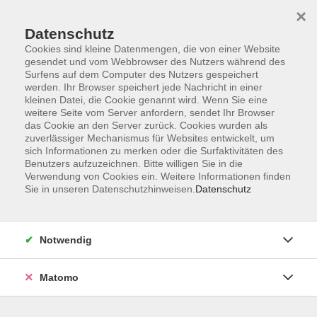
×
Datenschutz
Cookies sind kleine Datenmengen, die von einer Website
gesendet und vom Webbrowser des Nutzers während des
Surfens auf dem Computer des Nutzers gespeichert
Skip to main content
werden. Ihr Browser speichert jede Nachricht in einer
kleinen Datei, die Cookie genannt wird. Wenn Sie eine
weitere Seite vom Server anfordern, sendet Ihr Browser
Der Kurs konnte nicht gefunden werden.
das Cookie an den Server zurück. Cookies wurden als
zuverlässiger Mechanismus für Websites entwickelt, um
sich Informationen zu merken oder die Surfaktivitäten des
Benutzers aufzuzeichnen. Bitte willigen Sie in die
Verwendung von Cookies ein. Weitere Informationen finden
Sie in unseren Datenschutzhinweisen.
Datenschutz
Service
Außenstellen
Landkreisweites Angebot
Notwendig
Impressum
Barrierefreiheitserklärung
Matomo
Datenschutz
Widerruf