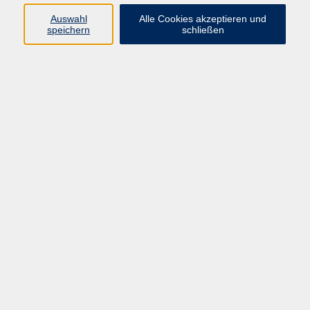
Auswahl
Alle Cookies akzeptieren und
speichern
schließen
Programm
Gesellschaft
Beruf & digitale Teilhabe
Sprachen
Gesundheit
Kultur
Junge VHS
Online-Kurse
VHS unterwegs
Inhalte