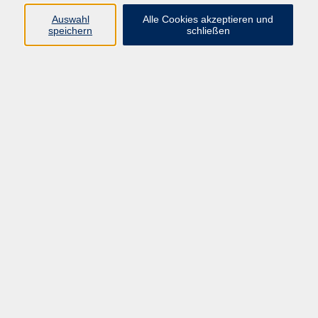
Auswahl
Alle Cookies akzeptieren und
speichern
schließen
Programm
Gesellschaft
Beruf & digitale Teilhabe
Sprachen
Gesundheit
Kultur
Junge VHS
Online-Kurse
VHS unterwegs
Inhalte