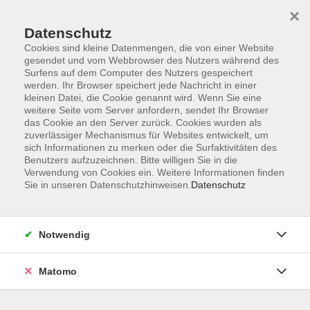
×
Datenschutz
Cookies sind kleine Datenmengen, die von einer Website
gesendet und vom Webbrowser des Nutzers während des
Surfens auf dem Computer des Nutzers gespeichert
Skip to main content
werden. Ihr Browser speichert jede Nachricht in einer
kleinen Datei, die Cookie genannt wird. Wenn Sie eine
weitere Seite vom Server anfordern, sendet Ihr Browser
Der Kurs konnte nicht gefunden werden.
das Cookie an den Server zurück. Cookies wurden als
zuverlässiger Mechanismus für Websites entwickelt, um
sich Informationen zu merken oder die Surfaktivitäten des
Benutzers aufzuzeichnen. Bitte willigen Sie in die
Verwendung von Cookies ein. Weitere Informationen finden
Sie in unseren Datenschutzhinweisen.
Datenschutz
Service
Außenstellen
Landkreisweites Angebot
Notwendig
Impressum
Barrierefreiheitserklärung
Matomo
Datenschutz
Widerruf