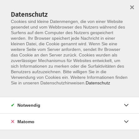
×
Datenschutz
Cookies sind kleine Datenmengen, die von einer Website
gesendet und vom Webbrowser des Nutzers während des
Surfens auf dem Computer des Nutzers gespeichert
Skip to main content
werden. Ihr Browser speichert jede Nachricht in einer
kleinen Datei, die Cookie genannt wird. Wenn Sie eine
weitere Seite vom Server anfordern, sendet Ihr Browser
Der Kurs konnte nicht gefunden werden.
das Cookie an den Server zurück. Cookies wurden als
zuverlässiger Mechanismus für Websites entwickelt, um
sich Informationen zu merken oder die Surfaktivitäten des
Benutzers aufzuzeichnen. Bitte willigen Sie in die
Verwendung von Cookies ein. Weitere Informationen finden
Service
Sie in unseren Datenschutzhinweisen.
Datenschutz
Außenstellen
Landkreisweites Angebot
Notwendig
Impressum
Barrierefreiheitserklärung
Matomo
Datenschutz
Widerruf