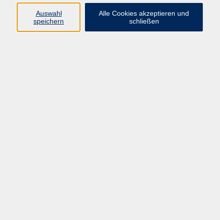
Auswahl
Alle Cookies akzeptieren und
speichern
schließen
Programm
Gesellschaft
Beruf & digitale Teilhabe
Sprachen
Gesundheit
Kultur
Junge VHS
Online-Kurse
VHS unterwegs
Inhalte