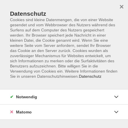
×
Datenschutz
Cookies sind kleine Datenmengen, die von einer Website
gesendet und vom Webbrowser des Nutzers während des
Surfens auf dem Computer des Nutzers gespeichert
Skip to main content
werden. Ihr Browser speichert jede Nachricht in einer
kleinen Datei, die Cookie genannt wird. Wenn Sie eine
weitere Seite vom Server anfordern, sendet Ihr Browser
Der Kurs konnte nicht gefunden werden.
das Cookie an den Server zurück. Cookies wurden als
zuverlässiger Mechanismus für Websites entwickelt, um
sich Informationen zu merken oder die Surfaktivitäten des
Benutzers aufzuzeichnen. Bitte willigen Sie in die
Verwendung von Cookies ein. Weitere Informationen finden
Sie in unseren Datenschutzhinweisen.
Datenschutz
Service
Außenstellen
Landkreisweites Angebot
Notwendig
Impressum
Barrierefreiheitserklärung
Matomo
Datenschutz
Widerruf