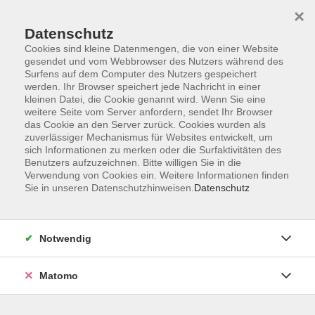
×
Datenschutz
Cookies sind kleine Datenmengen, die von einer Website
gesendet und vom Webbrowser des Nutzers während des
Surfens auf dem Computer des Nutzers gespeichert
Skip to main content
werden. Ihr Browser speichert jede Nachricht in einer
kleinen Datei, die Cookie genannt wird. Wenn Sie eine
weitere Seite vom Server anfordern, sendet Ihr Browser
das Cookie an den Server zurück. Cookies wurden als
zuverlässiger Mechanismus für Websites entwickelt, um
sich Informationen zu merken oder die Surfaktivitäten des
Benutzers aufzuzeichnen. Bitte willigen Sie in die
Verwendung von Cookies ein. Weitere Informationen finden
Sie in unseren Datenschutzhinweisen.
Datenschutz
Sie sind hier:
Gesundheit
Gymnastik - Bewegung - Fitness
Notwendig
Wirbelsäule & Prävention
Matomo
Rückhalt - die Wirbelsäule trainieren, den
Rücken stärken