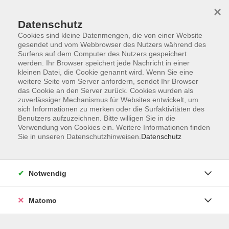
×
Datenschutz
Cookies sind kleine Datenmengen, die von einer Website
gesendet und vom Webbrowser des Nutzers während des
Surfens auf dem Computer des Nutzers gespeichert
Skip to main content
werden. Ihr Browser speichert jede Nachricht in einer
kleinen Datei, die Cookie genannt wird. Wenn Sie eine
weitere Seite vom Server anfordern, sendet Ihr Browser
das Cookie an den Server zurück. Cookies wurden als
zuverlässiger Mechanismus für Websites entwickelt, um
sich Informationen zu merken oder die Surfaktivitäten des
Benutzers aufzuzeichnen. Bitte willigen Sie in die
Verwendung von Cookies ein. Weitere Informationen finden
Sie in unseren Datenschutzhinweisen.
Datenschutz
Sie sind hier:
Gesundheit
Königsbadkurse
Notwendig
Aquafit
Matomo
Dieses Aqua Fitnesstraining richtet sich an Personen,
die sportliche Betätigung gewohnt sind, und sich bei