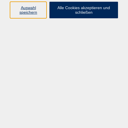
dem gelenkschonenden Ganzkörpertraining
Auswahl
Alle Cookies akzeptieren und
auspowern möchten. Die Bewegung im angenehm
speichern
schließen
warmen Wasser macht Spaß und ist ein ideales
Allroundtraining. Aqua Fitness verbessert Ihre
Kondition, Haltung und Beweglichkeit. Es trainiert das
Herz-Kreislauf-System und lässt Sie aktiver werden.
Erleben Sie eine Herausforderung der besonderen Art,
die ungeheuer viel Spaß macht. Der Sommerkurs
kann u. U. auch im Schwimmerbecken stattfinden.
sonstige Informationen
zzgl. Badeintritt vor Ort
18,00 €
Gebühr