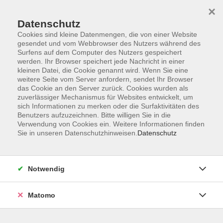
×
Datenschutz
Cookies sind kleine Datenmengen, die von einer Website
gesendet und vom Webbrowser des Nutzers während des
Surfens auf dem Computer des Nutzers gespeichert
Skip to main content
werden. Ihr Browser speichert jede Nachricht in einer
kleinen Datei, die Cookie genannt wird. Wenn Sie eine
weitere Seite vom Server anfordern, sendet Ihr Browser
Der Kurs konnte nicht gefunden werden.
das Cookie an den Server zurück. Cookies wurden als
zuverlässiger Mechanismus für Websites entwickelt, um
sich Informationen zu merken oder die Surfaktivitäten des
Benutzers aufzuzeichnen. Bitte willigen Sie in die
Verwendung von Cookies ein. Weitere Informationen finden
Sie in unseren Datenschutzhinweisen.
Datenschutz
Service
Außenstellen
Landkreisweites Angebot
Notwendig
Impressum
Barrierefreiheitserklärung
Matomo
Datenschutz
Widerruf