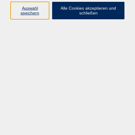
Auswahl
Alle Cookies akzeptieren und
speichern
schließen
Programm
Gesellschaft
Beruf & digitale Teilhabe
Sprachen
Gesundheit
Kultur
Junge VHS
Online-Kurse
VHS unterwegs
Inhalte