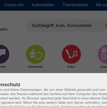
Unsere vhs
Außenstellen
Themenvielfalt
Wir su
chen
Gesundheit
Kultur
Jung
enschutz
s sind kleine Datenmengen, die von einer Website gesendet und vom
owser des Nutzers während des Surfens auf dem Computer des Nutze
chert werden. Ihr Browser speichert jede Nachricht in einer kleinen Dat
 genannt wird. Wenn Sie eine weitere Seite vom Server anfordern, se
owser das Cookie an den Server zurück. Cookies wurden als zuverlässi