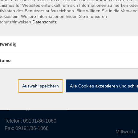
ismus für Websites entwickelt, um sich Informationen zu merken oder
tivitäten des Benutzers aufzuzeichnen. Bitte willigen Sie in die Verwen
okies ein. Weitere Informationen finden Sie in unseren
schutzhinweisen.
Datenschutz
rvice
Außenstellen
Landkreisweites Angebot
Impressum
twendig
tomo
Volkshochschule des Landkreises
Öffnung
Forchheim
Monta
Auswahl speichern
Alle Cookies akzeptieren und schl
Hornschuchallee 20
14:
91301 Forchheim
Dienst
kontakt@vhs-forchheim.de
14:
Telefon: 09191/86-1060
Fax: 09191/86-1068
Mittwo