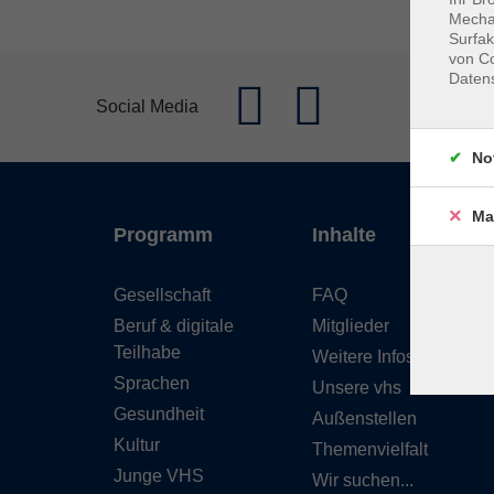
Mechan
Surfak
von Co
Daten
Se
Social Media
No
Ma
Programm
Inhalte
Gesellschaft
FAQ
Beruf & digitale
Mitglieder
Teilhabe
Weitere Infos
Sprachen
Unsere vhs
Gesundheit
Außenstellen
Kultur
Themenvielfalt
Junge VHS
Wir suchen...