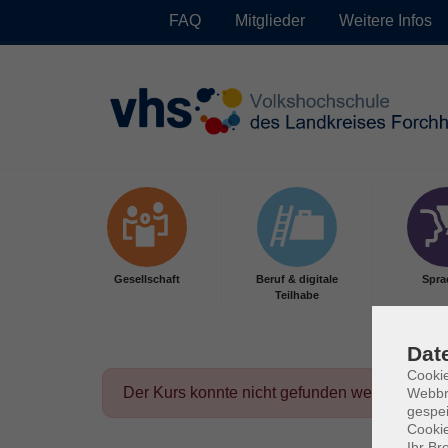
FAQ
Mitglieder
Weitere Infos
Skip to main content
Gesellschaft
Beruf & digitale
Spra
Teilhabe
Dat
Cookie
Der Kurs konnte nicht gefunden werden.
Webbr
gespei
Cookie
Ihr Br