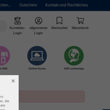
chen...
Gutschein
Kontakt und Rechtliches
Kursleiter-
allgemeiner
Merkzettel
Warenkorb
Login
Login
e VHS
Online-Kurse
VHS unterwegs
×
rs
ei, die
ndet
ger